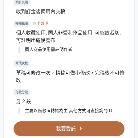
預計交期
收到訂金後兩周內交稿
[?]看說明
授權範圍
個人收藏使用, 同人非營利作品使用, 可縮放裁切,
可註明出處後發布
同人商品使用需註明作者
修改次數
草稿可修改一次，精稿可做小修改，完稿後不可修
改
付款分段
分 2 段
主要以匯款or轉帳為主 其他方式可直接詢問:D
我要委託