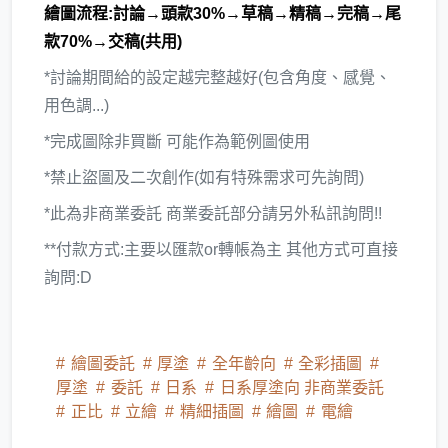
繪圖流程:討論→頭款30%→草稿→精稿→完稿→尾
款70%→交稿(共用)
*討論期間給的設定越完整越好(包含角度、感覺、
用色調...)
*完成圖除非買斷 可能作為範例圖使用
*禁止盜圖及二次創作(如有特殊需求可先詢問)
*此為非商業委託 商業委託部分請另外私訊詢問!!
**付款方式:主要以匯款or轉帳為主 其他方式可直接
詢問:D
繪圖委託
厚塗
全年齡向
全彩插圖
厚塗
委託
日系
日系厚塗向 非商業委託
正比
立繪
精細插圖
繪圖
電繪