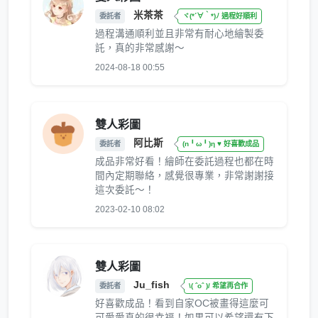
米茶茶
委託者
ヾ(*´∀｀*)ﾉ 過程好順利
過程溝通順利並且非常有耐心地繪製委
託，真的非常感謝～
2024-08-18 00:55
雙人彩圖
阿比斯
委託者
(n╹ω╹)η ♥ 好喜歡成品
成品非常好看！繪師在委託過程也都在時
間內定期聯絡，感覺很專業，非常謝謝接
這次委託～！
2023-02-10 08:02
雙人彩圖
Ju_fish
委託者
\( ˆoˆ )/ 希望再合作
好喜歡成品！看到自家OC被畫得這麼可
可愛愛真的很幸福！如果可以希望還有下