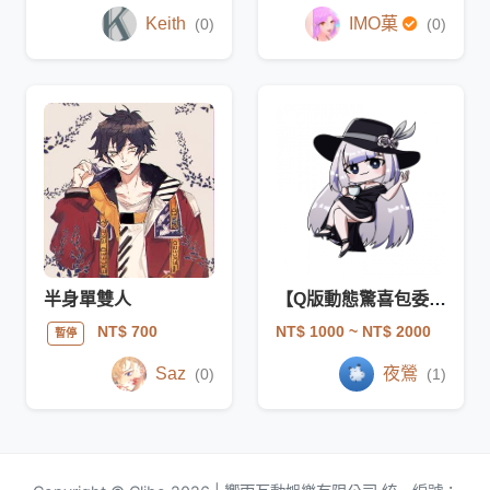
Keith
IMO菓
(0)
(0)
半身單雙人
【Q版動態驚喜包委託】
NT$ 1000
~ NT$ 2000
NT$ 700
暫停
Saz
夜鶯
(0)
(1)