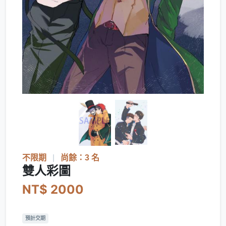
不限期
|
尚餘：3 名
雙人彩圖
NT$ 2000
預計交期