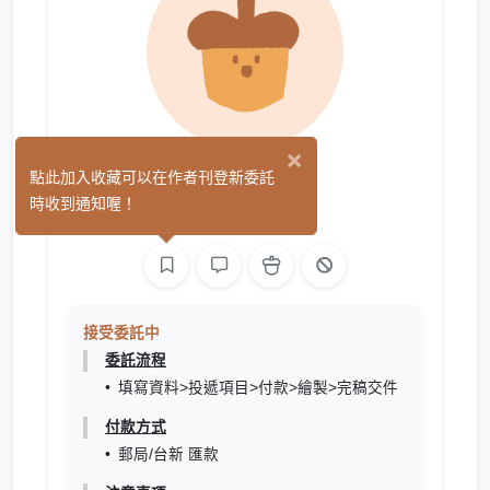
×
捲juan
點此加入收藏可以在作者刊登新委託
(0)
時收到通知喔！
繪圖
接受委託中
委託流程
填寫資料>投遞項目>付款>繪製>完稿交件
付款方式
郵局/台新 匯款