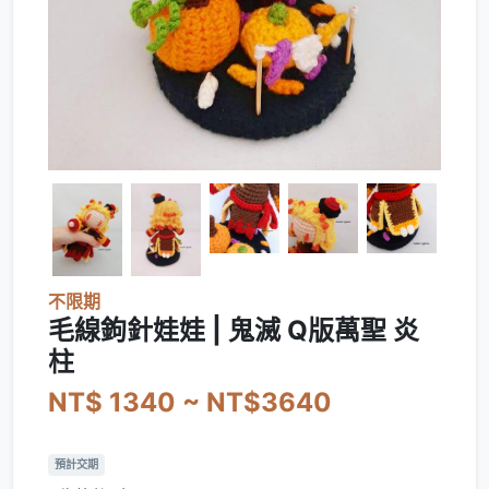
不限期
毛線鉤針娃娃 | 鬼滅 Q版萬聖 炎
柱
NT$ 1340 ~ NT$3640
預計交期