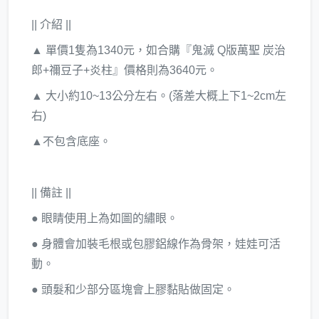
|| 介紹 ||
▲ 單價1隻為1340元，如合購『鬼滅 Q版萬聖 炭治
郎+禰豆子+炎柱』價格則為3640元。
▲ 大小約10~13公分左右。(落差大概上下1~2cm左
右)
▲不包含底座。
|| 備註 ||
● 眼睛使用上為如圖的繡眼。
● 身體會加裝毛根或包膠鋁線作為骨架，娃娃可活
動。
● 頭髮和少部分區塊會上膠黏貼做固定。