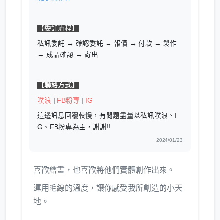
【委託流程】
私訊委託 → 確認委託 → 報價 → 付款 → 製作
→ 成品確認 → 寄出
【聯絡方式】
噗浪
|
FB粉專
|
IG
這邊訊息回覆較慢，有問題盡量以私訊噗浪、I
G、FB粉專為主，謝謝!!
2024/01/23
喜歡繪畫，也喜歡將他們實體創作出來。
運用毛線的溫度，讓你感受我所創造的小天
地。