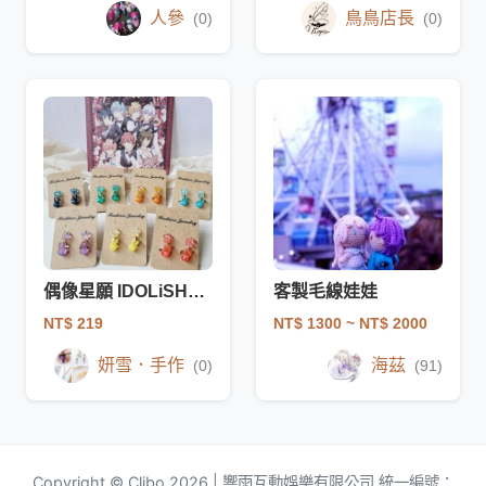
人參
鳥鳥店長
(0)
(0)
偶像星願 IDOLiSH7 TRIGGER 二創 印象耳夾
客製毛線娃娃
NT$ 219
NT$ 1300
~ NT$ 2000
妍雪．手作
海茲
(0)
(91)
Copyright © Clibo 2026 | 響雨互動娛樂有限公司 統一編號：