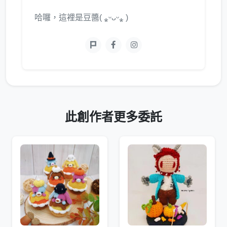
哈囉，這裡是豆醬( ⁎ᵕᴗᵕ⁎ )
此創作者更多委託