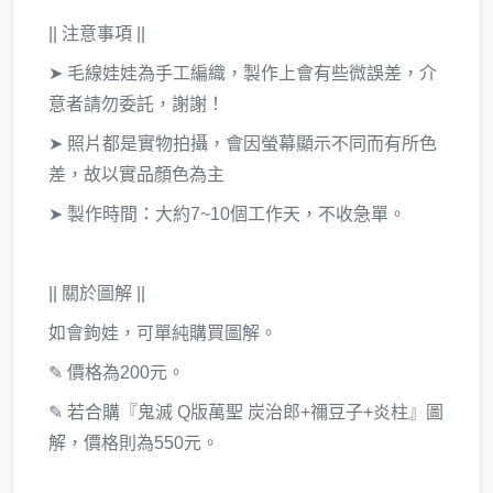
|| 注意事項 ||
➤ 毛線娃娃為手工編織，製作上會有些微誤差，介
意者請勿委託，謝謝！
➤ 照片都是實物拍攝，會因螢幕顯示不同而有所色
差，故以實品顏色為主
➤ 製作時間：大約7~10個工作天，不收急單。
|| 關於圖解 ||
如會鉤娃，可單純購買圖解。
✎ 價格為200元。
✎ 若合購『鬼滅 Q版萬聖 炭治郎+禰豆子+炎柱』圖
解，價格則為550元。