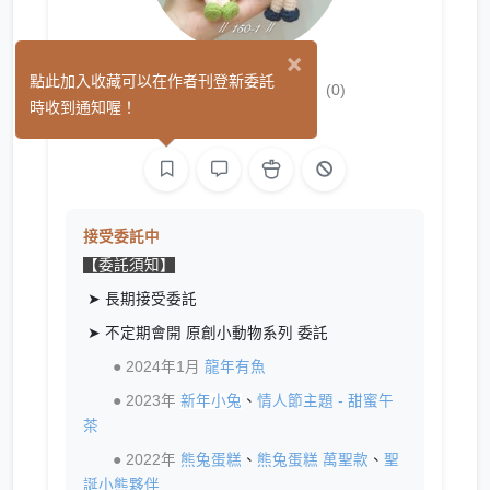
×
Mame Tyann
點此加入收藏可以在作者刊登新委託
(0)
時收到通知喔！
手作
接受委託中
【委託須知】
➤ 長期接受委託
➤ 不定期會開 原創小動物系列 委託
● 2024年1月
龍年有魚
● 2023年
新年小兔
、
情人節主題 - 甜蜜午
茶
● 2022年
熊兔蛋糕
、
熊兔蛋糕 萬聖款
、
聖
誕小熊夥伴