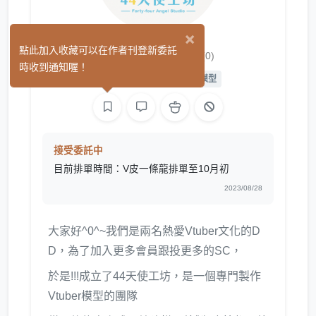
×
44天使工坊
點此加入收藏可以在作者刊登新委託
(0)
時收到通知喔！
繪圖
L2D 繪圖
L2D 模型
接受委託中
目前排單時間：V皮一條龍排單至10月初
2023/08/28
大家好^0^~我們是兩名熱愛Vtuber文化的D
D，為了加入更多會員跟投更多的SC，
於是!!!成立了44天使工坊，是一個專門製作
Vtuber模型的團隊