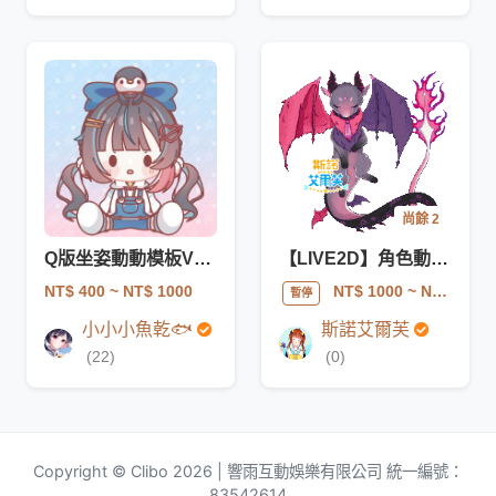
尚餘 2
Q版坐姿動動模板V2-(吉祥物)
【LIVE2D】角色動態GIF | 循環動畫
NT$ 400
~ NT$ 1000
NT$ 1000
~ NT$ 5500
暫停
小小小魚乾🐟
斯諾艾爾芙
(22)
(0)
Copyright © Clibo 2026 | 響雨互動娛樂有限公司 統一編號：
83542614