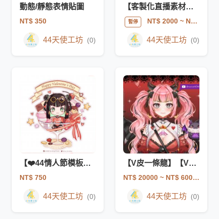
動態/靜態表情貼圖
【客製化直播素材】麥克風 / 遊戲手把
NT$ 350
NT$ 2000
~ NT$ 10000
暫停
44天使工坊
44天使工坊
(0)
(0)
【❤️44情人節模板❤️】
【V皮一條龍】【V皮Live 2D建模】/【拆件全身立繪】
NT$ 750
NT$ 20000
~ NT$ 60000
44天使工坊
44天使工坊
(0)
(0)