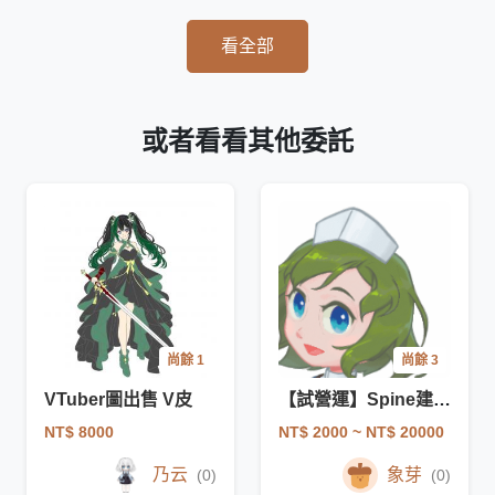
看全部
或者看看其他委託
尚餘 1
尚餘 3
VTuber圖出售 V皮
【試營運】Spine建模與動畫製作
NT$ 8000
NT$ 2000
~ NT$ 20000
乃云
象芽
(0)
(0)