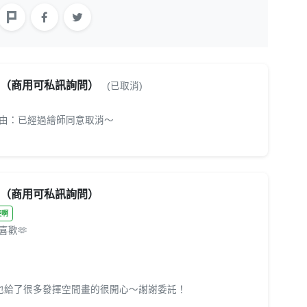
畫（商用可私訊詢問）
(已取消)
由：已經過繪師同意取消～
畫（商用可私訊詢問）
天使啊
歡🫶
也給了很多發揮空間畫的很開心～謝謝委託！