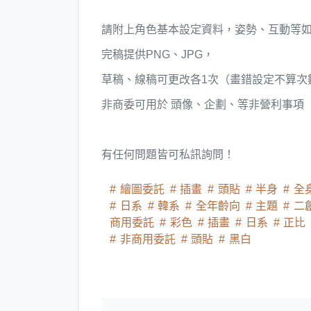
請附上角色基本設定資料，姿勢、互動等
完稿提供PNG、JPG，
草稿、線稿可更改各1次（畫錯設定不算次
非商委可用於 頭像、企劃、等非營利事項
有任何問題皆可私訊詢問！
繪圖委託
插畫
頭貼
半身
全
日系
韓系
全年齡向
主題
二
商用委託
彩色
插畫
日系
正比
非商用委託
頭貼
黑白