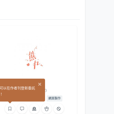
×
熊丸
可以在作者刊登新委託
(2)
！
平面設計
繪圖
影像
網頁製作