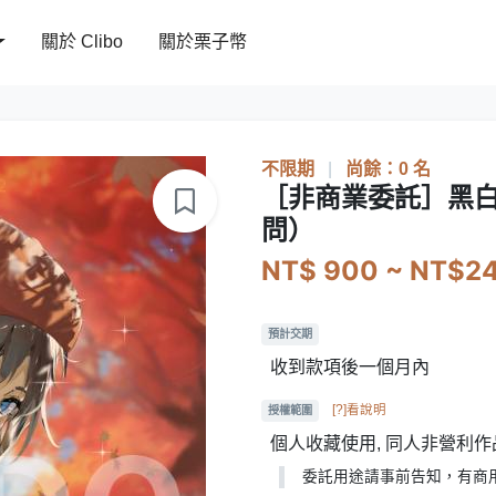
關於 Clibo
關於栗子幣
不限期
|
尚餘：0 名
［非商業委託］黑白
問）
NT$ 900 ~ NT$2
預計交期
收到款項後一個月內
[?]看說明
授權範圍
個人收藏使用, 同人非營利作
委託用途請事前告知，有商