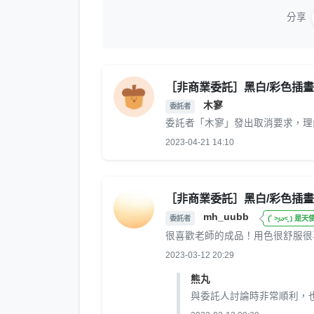
分享
［非商業委託］黑白/彩色插
木寥
委託者
委託者「木寥」發出取消要求，理
2023-04-21 14:10
［非商業委託］黑白/彩色插
mh_uubb
委託者
(˚ ˃̣̣̥ω˂̣̣̥ ) 是
很喜歡老師的成品！用色很舒服很喜
2023-03-12 20:29
熊丸
與委託人討論時非常順利，