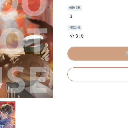
修改次數
3
付款分段
分 3 段