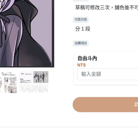
草稿可修改三次，鋪色後不
付款分段
分 1 段
加購項目
自由斗內
NT$