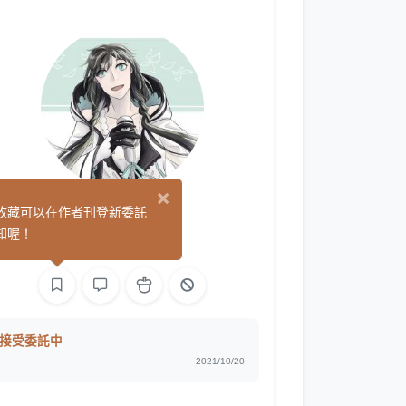
×
子莫
收藏可以在作者刊登新委託
(0)
知喔！
繪圖
文字
接受委託中
2021/10/20