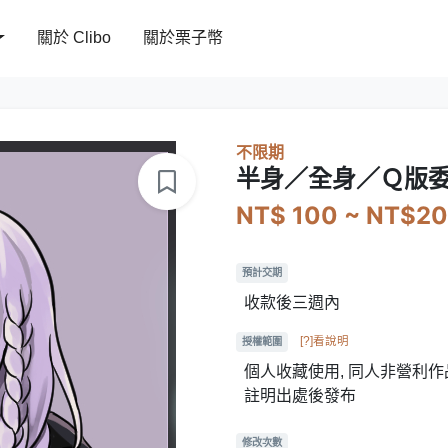
關於 Clibo
關於栗子幣
不限期
半身／全身／Ｑ版
NT$ 100 ~ NT$2
預計交期
收款後三週內
[?]看說明
授權範圍
個人收藏使用, 同人非營利作品
註明出處後發布
修改次數