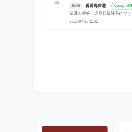
香香馬鈴薯
委託者
٩(๑❛ᴗ❛๑)۶
繪師人很好！成品超級好看(*´∀`
2022-07-15 11:41