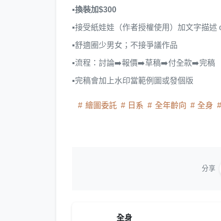
▪換裝加$300
▪接受紙娃娃（作者授權使用）加文字描述 
▪舒適圈少男女；不接爭議作品
▪流程：討論➡️報價➡️草稿➡️付全款➡️完稿
▪完稿會加上水印當範例圖或發個版
繪圖委託
日系
全年齡向
全身
分享
全身