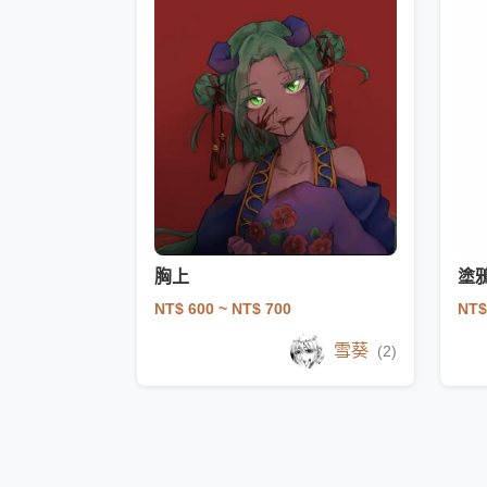
胸上
塗
NT$ 600
~ NT$ 700
NT$
雪葵
(2)