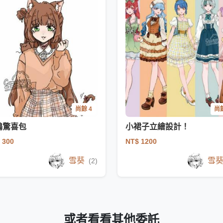
尚餘 4
尚餘
鴉驚喜包
小裙子立繪設計！
 300
NT$ 1200
雪葵
雪
(2)
或者看看其他委託