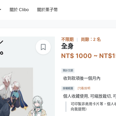
關於 Clibo
關於栗子幣
不限期
|
尚餘：2 名
全身
NT$ 1000 ~ NT$
預計交期
收到款項後一個月內
[?]看說明
授權範圍
個人收藏使用, 可縮放裁切,
可印製非商用卡片等，個人
向我提問）