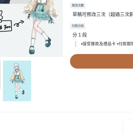
修改次數
草稿可修改三次（超過三次
付款分段
分 1 段
▪接受匯款及禮品卡 ▪付款