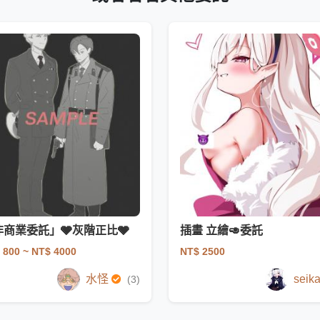
非商業委託」🩶灰階正比🩶
插畫 立繪🥑委託
 800
~ NT$ 4000
NT$ 2500
水怪
seik
(3)