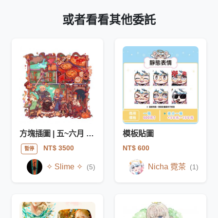
或者看看其他委託
方塊插圖 | 五~六月 | 已結束
模板貼圖
NT$ 600
NT$ 3500
暫停
✧ Slime ✧
Nicha 霓茶
(5)
(1)