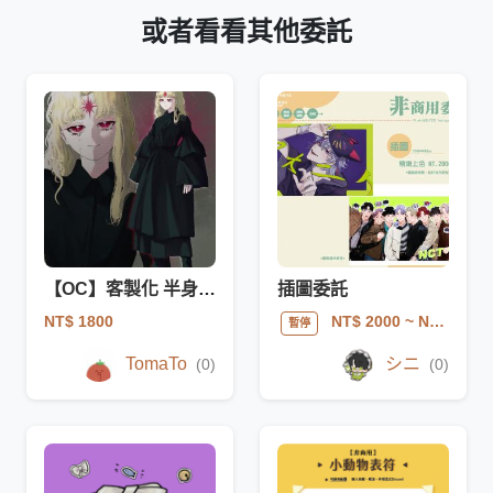
或者看看其他委託
【OC】客製化 半身+全身
插圖委託
NT$ 1800
NT$ 2000
~ NT$ 5000
暫停
TomaTo
シニ
(0)
(0)