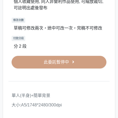
個人收藏使用, 同人非營利作品使用, 可縮放裁切,
可註明出處後發布
修改次數
草稿可修改兩次，途中可改一次，完稿不可修改
付款分段
分 2 段
此委託暫停中
單人(半身)+簡單背景
大小:A5/1748*2480/300dpi