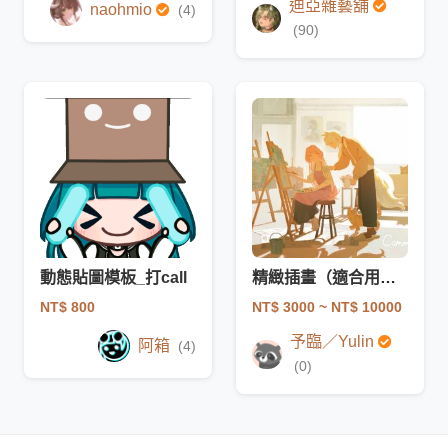
迪亞雜藝舖
naohmio
(4)
(90)
動態貼圖模板_打call
精緻插畫（適合用於曲繪、書封、實況背景、電腦手機桌布等等）
NT$ 800
NT$ 3000
~ NT$ 10000
予臨／Yulin
阿箱
(4)
(0)