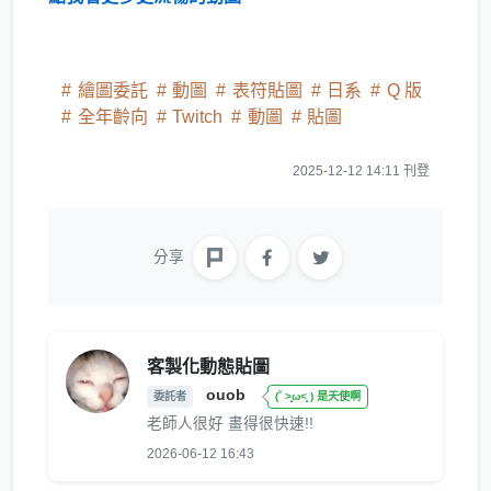
繪圖委託
動圖
表符貼圖
日系
Q 版
全年齡向
Twitch
動圖
貼圖
2025-12-12 14:11 刊登
分享
客製化動態貼圖
ouob
委託者
(˚ ˃̣̣̥ω˂̣̣̥ ) 是天使啊
老師人很好 畫得很快速!!
2026-06-12 16:43