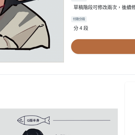
草稿階段可修改兩次，後續修
付款分段
分 4 段