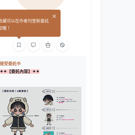
×
老麥
收藏可以在作者刊登新委託
(0)
知喔！
繪圖
接受委託中
✦✦【委託內容】✦✦