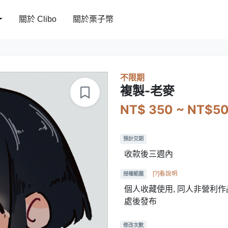
關於 Clibo
關於栗子幣
不限期
複製-老麥
NT$ 350 ~ NT$5
預計交期
收款後三週內
[?]看說明
授權範圍
個人收藏使用, 同人非營利作品
處後發布
修改次數