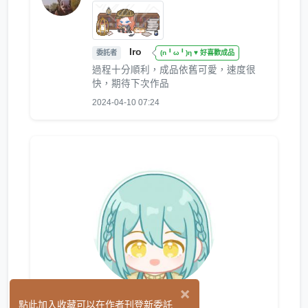
Iro
委託者
(n╹ω╹)η ♥ 好喜歡成品
過程十分順利，成品依舊可愛，速度很
快，期待下次作品
2024-04-10 07:24
×
黎願
點此加入收藏可以在作者刊登新委託