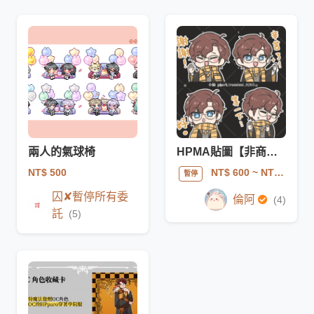
兩人的氣球椅
HPMA貼圖【非商業】
NT$ 500
NT$ 600
~ NT$ 1500
暫停
囚✘暫停所有委
倫阿
(4)
託
(5)