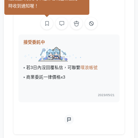
(31)
時收到通知喔！
繪圖
接受委託中
▪
若3日內沒回覆私信，可聯繫
噗浪帳號
▪
商業委託一律價格x3
2023/05/21