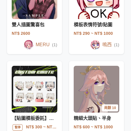
雙人插圖驚喜包
模板表情符號/貼圖
NT$ 2600
NT$ 290
~ NT$ 1000
MERU
嗚西
(1)
(1)
尚餘 10
【貼圖模板委託】表情貼圖/訂閱徽章｜Twitch
精細大頭貼、半身
NT$ 600
~ NT$ 1000
NT$ 300
~ NT$ 2000
暫停