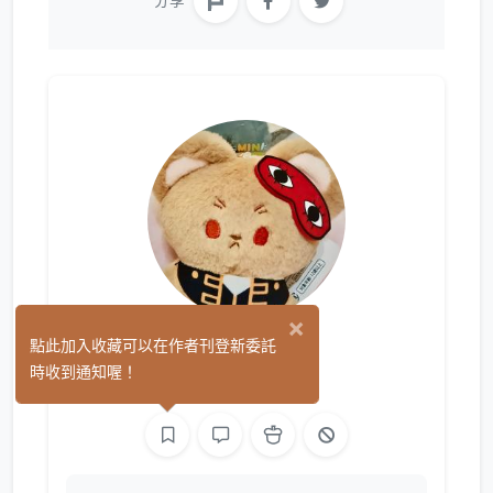
分享
×
屍比山雀
點此加入收藏可以在作者刊登新委託
(1)
時收到通知喔！
繪圖