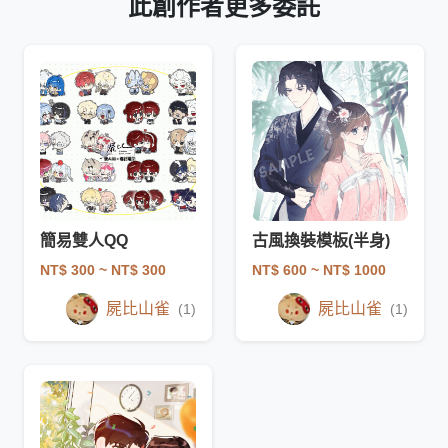
此創作者更多委託
簡易雙人QQ
古風換裝模板(半身)
NT$ 300
~ NT$ 300
NT$ 600
~ NT$ 1000
屍比山雀
屍比山雀
(1)
(1)