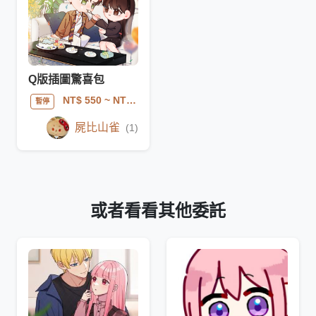
Q版插圖驚喜包
NT$ 550
~ NT$ 850
暫停
屍比山雀
(1)
或者看看其他委託