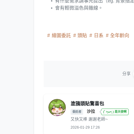
有什麼需求請事先提出（eg. 背景
會有輕微溢色與雜線。
繪圖委託
頭貼
日系
全年齡向
分享
塗鴉頭貼驚喜包
沙拉
委託者
(˚ ˃̣̣̥ω˂̣̣̥ ) 是天使啊
又快又棒 謝謝老師~
2026-01-29 17:26