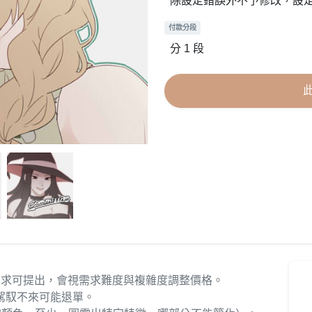
除設定錯誤外不予修改，設
付款分段
分 1 段
需求可提出，會視需求難度與複雜度調整價格。
駕馭不來可能退單。