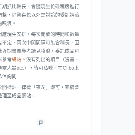
工期抓比較長，會隨現生忙碌程度進行
調整，除驚喜包以外需討論的委託請洽
詢噗浪。
因應現生安排，每次開放的時間和數量
皆不定，兩次中間間隔可能會稍長，因
此近期畫風參考請見噗浪，委託成品可
以參考
網站
。沒有列出的項目（漫畫、
通靈人設etc.），皆可私噗／在Clibo上
私信詢問！
公開標註一律標「夜左」即可，完稿會
整理至成品網站。