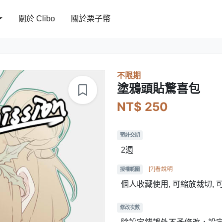
關於 Clibo
關於栗子幣
不限期
塗鴉頭貼驚喜包
NT$ 250
預計交期
2週
[?]看說明
授權範圍
個人收藏使用, 可縮放裁切,
修改次數