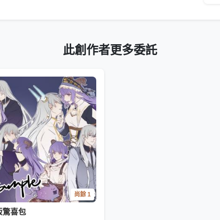
此創作者更多委託
尚餘 1
版驚喜包