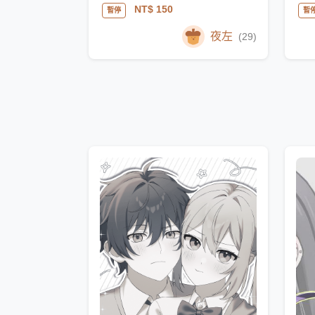
NT$ 150
暫停
暫
夜左
(29)