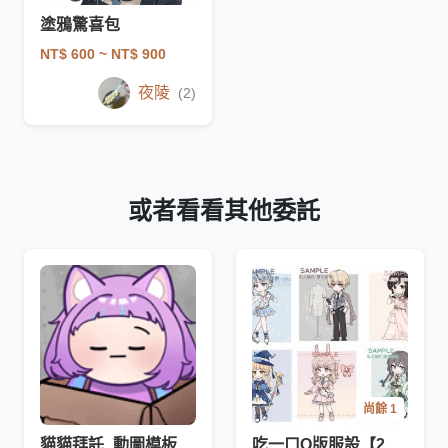
塗鴉驚喜包
NT$ 600
~ NT$ 900
夜陵
(2)
或者看看其他委託
尚餘 1
貓貓拜託_動圖模板
吃一口Q版服設【2026-9月】更多範例詳見說明