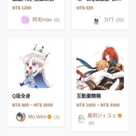
NT$ 1200
NT$ 920
阿毛mau
ㄉㄇ
(0)
(32)
Q版全身
互動圖精稿
NT$ 800
~ NT$ 2000
NT$ 1600
~ NT$ 4300
冀玥ジィユェ
Mu Wen
(1)
(0)