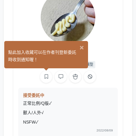
×
夜陵
點此加入收藏可以在作者刊登新委託
(2)
時收到通知喔！
繪圖
L2D 繪圖
L2D 模型
接受委託中
正常比例/Q版✓
獸人/人外√
NSFW✓
2022/08/09