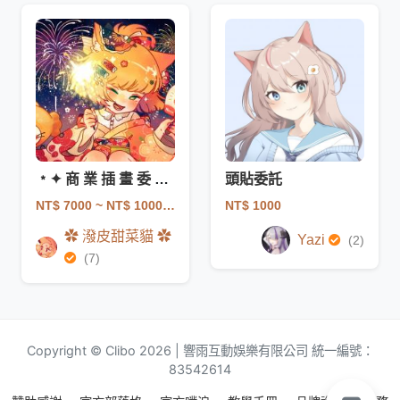
﹡✦ 商 業 插 畫 委 託 ✦﹡潑 皮 貓 貓
頭貼委託
NT$ 7000
~ NT$ 100000
NT$ 1000
✿ 潑皮甜菜貓 ✿
Yazi
(2)
(7)
Copyright © Clibo 2026 | 響雨互動娛樂有限公司 統一編號：
83542614