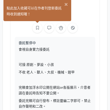
×
靈幽
點此加入收藏可以在作者刊登新委託
(0)
時收到通知喔！
繪圖
委託暫停中
會視自身實力接委託
可接:原創、夢設、小孩
不收:老人、獸人、大叔、機械、鎧甲
完稿會加浮水印公開在網站or各版展示，介意者
請在委託時告知不要公開。
委託完稿可自行發布，標註靈幽二字即可，禁止
自作聲明和二改。