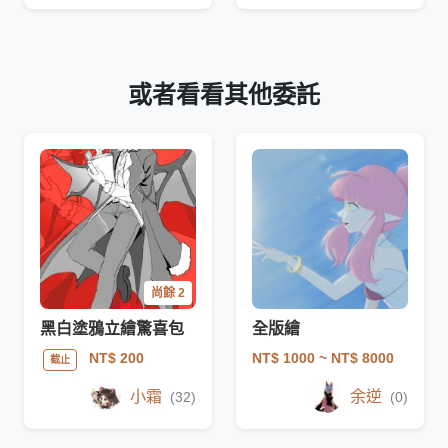
或者看看其他委託
尚餘 2
黑白塗鴉立繪驚喜包
全版繪
NT$ 1000
~ NT$ 8000
NT$ 200
截止
小霜
余逆
(32)
(0)