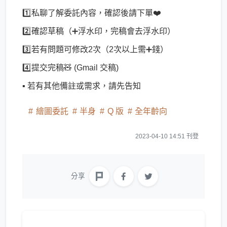
1️⃣私聊了解委託內容，確認後請下單❤️
2️⃣確認草稿（➕浮水印，完稿會去浮水印）
3️⃣若有問題可修改2次（2次以上需➕錢）
4️⃣提交完稿🧸 (Gmail 交稿)
▪ 若有其他備註或需求，請先告知
繪圖委託
半身
Q 版
全年齡向
2023-04-10 14:51 刊登
分享