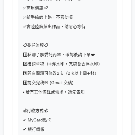
✅商用價錢×2
✅新手繪師上路，不喜勿噴
✅會陸陸續續出作品，請耐心等待
📋委託流程📋
1️⃣私聊了解委託內容，確認後請下單❤️
2️⃣確認草稿（➕浮水印，完稿會去浮水印）
3️⃣若有問題可修改2次（2次以上需➕錢）
4️⃣提交完稿🧸 (Gmail 交稿)
▪ 若有其他備註或需求，請先告知
💰付款方式💰
✔ MyCard點卡
✔ 銀行轉帳