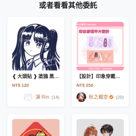
或者看看其他委託
❰ 大頭貼 ❱ 塗鴉 黑白🖤🤍
【設計】印象穿戴甲片設計(非商用)
NT$ 120
NT$ 250
凜 Rin
秋之楓空
(14)
(20)