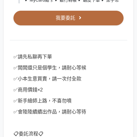
✔ MyCard點卡 ✔ 銀行轉帳 ✔ 蝦皮下單 ✔ 栗子幣
我要委託
✅請先私聊再下單
✅闆闆還只是個學生，請耐心等候
✅小本生意買賣，請一次付全款
✅商用價錢×2
✅新手繪師上路，不喜勿噴
✅會陸陸續續出作品，請耐心等待
📋委託流程📋