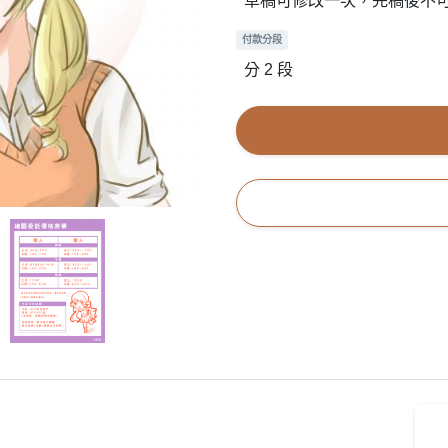
草稿可修改一次，完稿後不
付款分段
分 2 段