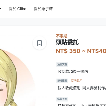
關於 Clibo
關於栗子幣
不限期
頭貼委託
NT$ 350 ~ NT$4
預計交期
收到款項後一週內
[?]看說明
授權範圍
個人收藏使用, 同人非營利作
修改次數