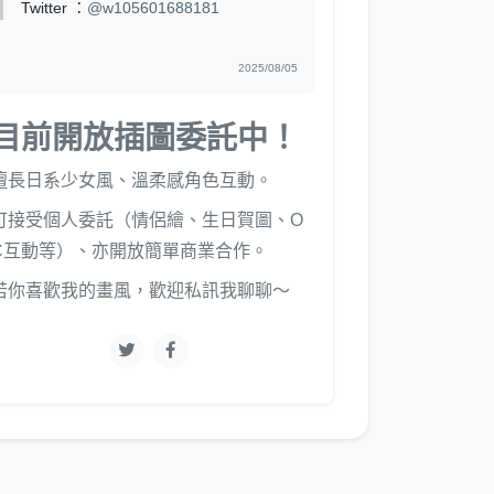
Twitter ：
@w105601688181
2025/08/05
目前開放插圖委託中！
擅長日系少女風、溫柔感角色互動。
可接受個人委託（情侶繪、生日賀圖、O
C互動等）、亦開放簡單商業合作。
若你喜歡我的畫風，歡迎私訊我聊聊～