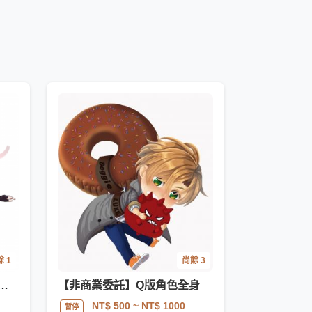
 1
尚餘 3
可買斷】立繪／換裝／單人／雙人
【非商業委託】Q版角色全身
NT$ 500
~ NT$ 1000
暫停