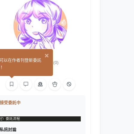
×
木登紫
可以在作者刊登新委託
(0)
！
繪圖
接受委託中
私訊討論