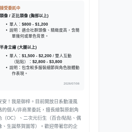
接受委託中
頭像 / 正比頭像 (胸部以上)
單人：
$800 - $1,200
說明：適合社群頭像、精緻度高，含簡
單幾何或單色背景。
半身立繪 (大腿以上)
單人：
$1,500 - $2,200
/ 雙人互動
（貼貼）：
$2,800 - $3,800
說明：包含較多服裝細節與角色肢體動
作表現。
2026/07/06
安安！我是御梓。目前開放日系動漫風
格的個人/非商業委託，擅長繪製原創角
色（OC）、二次元衍生（百合/貼貼、偶
像、生誕祭賀圖等）。歡迎帶著您的企