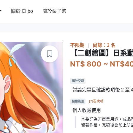
關於 Clibo
關於栗子幣
不限期
|
尚餘：3 名
【二創繪圖】日系動
NT$ 800 ~ NT$4
預計交期
討論完畢且確認款項後 2 至
[?]看說明
授權範圍
個人收藏使用
本委託為非商業用途。成品
留著作權，完稿後會加上防