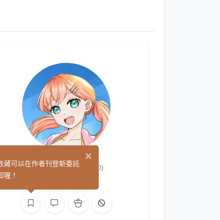
×
タマココン
收藏可以在作者刊登新委託
(0)
知喔！
平面設計
繪圖