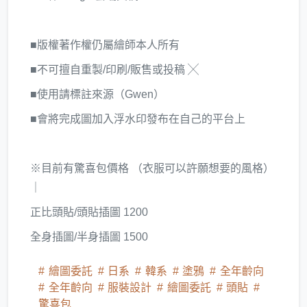
■版權著作權仍屬繪師本人所有
■不可擅自重製/印刷/販售或投稿 ╳
■使用請標註來源（Gwen）
■會將完成圖加入浮水印發布在自己的平台上
※目前有驚喜包價格 （衣服可以許願想要的風格）
｜
正比頭貼/頭貼插圖 1200
全身插圖/半身插圖 1500
繪圖委託
日系
韓系
塗鴉
全年齡向
全年齡向
服裝設計
繪圖委託
頭貼
驚喜包