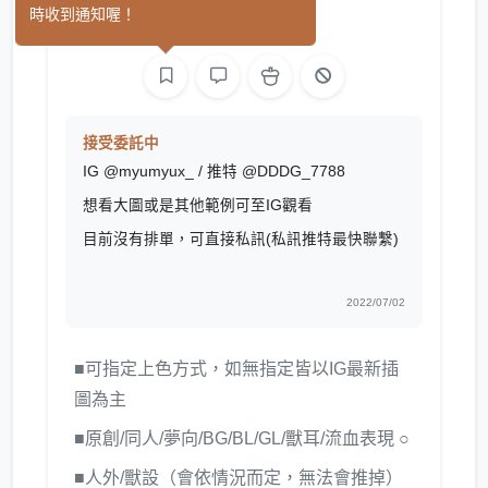
時收到通知喔！
平面設計
繪圖
接受委託中
IG @myumyux_ / 推特 @DDDG_7788
想看大圖或是其他範例可至IG觀看
目前沒有排單，可直接私訊(私訊推特最快聯繫)
2022/07/02
■可指定上色方式，如無指定皆以IG最新插
圖為主
■原創/同人/夢向/BG/BL/GL/獸耳/流血表現 ○
■人外/獸設（會依情況而定，無法會推掉）