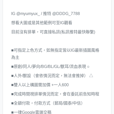
IG @myumyux_ / 推特 @DDDG_7788
想看大圖或是其他範例可至IG觀看
目前沒有排單，可直接私訊(私訊推特最快聯繫)
■可指定上色方式，如無指定皆以IG最新插圖風格
為主
■原創/同人/夢向/BG/BL/GL/獸耳/流血表現 ○
■人外/獸設（會依情況而定，無法會推掉） △
■雙人以上構圖需加價 +一人600
■完成時間視排單情況而定，會在委託前告知時程
■全額付款，付款方式（郵局/國泰/中信）
■一律Google雲端交稿