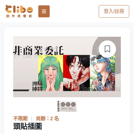
登入/註冊
不限期
|
尚餘：2 名
頭貼插圖