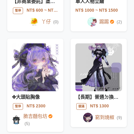
【非商業委託】塗鴉/精緻插圖
單人人物立繪
NT$ 1000
~ NT$ 1500
NT$ 600
~ NT$ 5000
暫停
丫仔
踢踢
(0)
(2)
✤大頭貼胸像
【長期】普通ㄉ換裝驚喜包
NT$ 2300
NT$ 1300
暫停
額滿
脆吉麵包坊
窮到燒椒
(9)
(5)