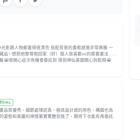
光影跟人物都畫得很漂亮 搭配背景的畫框感覺非常典雅 一
藏品✨️想把他整尊抱回家（好）個人很喜歡oc的膝蓋畫法……
😭很開心這次有機會委託到 得到神仙美圖開心到起飛😭
大打CALL
畫品質優秀、細節處理認真，極具設計感的用色、構圖也為
的姿態和美麗的神情著實驚艷到我了，期待下次能有再委託