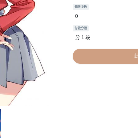
修改次數
0
付款分段
分 1 段