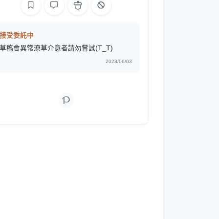
接受委託中
草稿會異常潦草介意者請勿嘗試(T_T)
2023/06/03