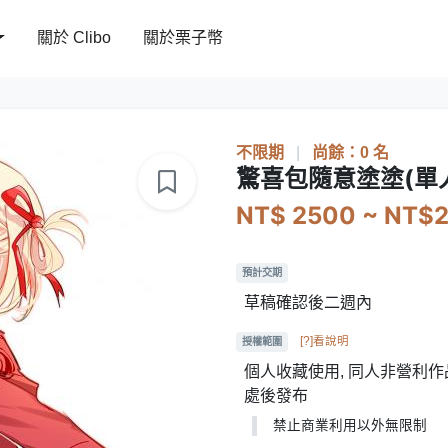
關於 Clibo
關於栗子幣
不限期
|
尚餘：0 名
驚喜包隨意塗塗(單
NT$ 2500 ~ NT$
預計交期
草稿確認後二週內
[?]看說明
授權範圍
個人收藏使用, 同人非營利作品
處後發布
禁止商業利用以外無限制