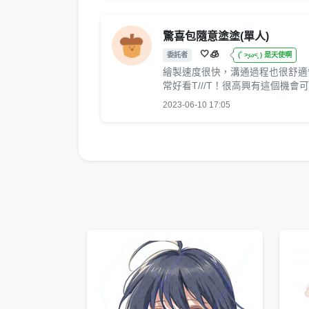
驚喜包隨意塗塗(單人)
🤍🧊
委託者
(˚ ˃̣̣̥ω˂̣̣̥ ) 是天使啊
繪製速度很快，溝通過程也很舒適
常好看T///T！很高興有這個機會可
2023-06-10 17:05