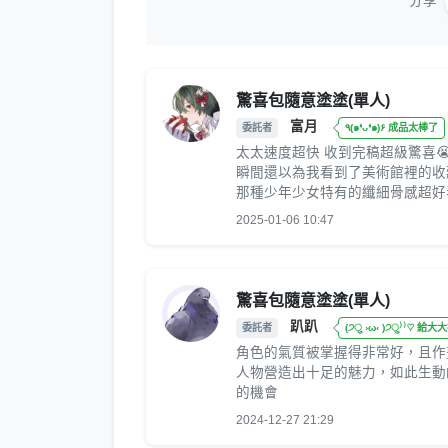
分享
驚喜包隨意塗塗(單人)
富月
委託者
٩(๑❛ᴗ❛๑)۶ 成品太棒了
太太速度超快 收到完稿超級驚喜
瞬間還以為我看到了美術館裡的收
那種少年少女特有的纖細骨感超好看
2025-01-06 10:47
驚喜包隨意塗塗(單人)
趴趴
委託者
(੭ु ›ω‹ )੭ु⁾⁾♡ 給大
角色的氣質被掌握得非常好，且作
人物營造出十足的魅力，如此生動
的機會
2024-12-27 21:29