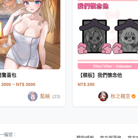
湯驚喜包
【模板】我們懷念他
 3000
~ NT$ 3000
NT$ 200
藍釉
秋之楓空
(23)
 統一編號：
贊助感謝
官方部落格
官方