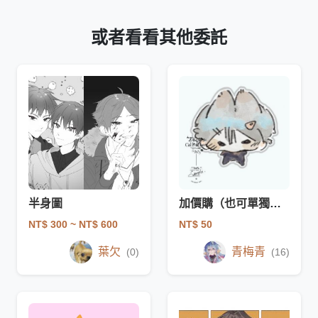
或者看看其他委託
半身圖
加價購（也可單獨購買）
NT$ 300
~ NT$ 600
NT$ 50
葉欠
青梅青
(0)
(16)