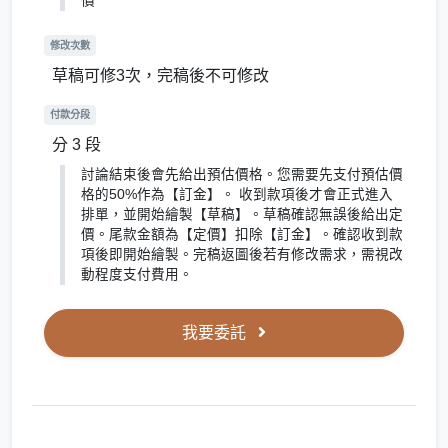
價
修改次數
草稿可修3次，完稿後不可修改
付款分段
分 3 段
討論結束後會先給出預估價格。您需要先支付預估價
格的50%作為【訂金】。 收到款項後才會正式進入
排單，並開始繪製【草稿】。草稿確認無誤後給出定
價。尾款金額為【定價】扣除【訂金】。確認收到款
項後即開始繪製。完稿返圖後若有修改需求，需視改
動程度支付費用。
我要委託