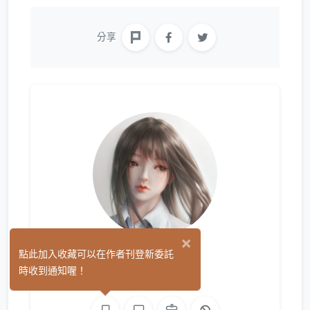
分享
×
柳慕縈
點此加入收藏可以在作者刊登新委託
(1)
時收到通知喔！
繪圖