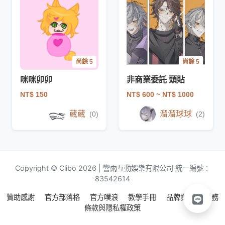
尚餘 5
尚餘 5
咪咪卯卯
非商業委託 頭貼
NT$ 150
NT$ 600
~ NT$ 1000
葳葳
溜溜球球
(0)
(2)
Copyright © Clibo 2026 | 響雨互動娛樂有限公司 統一編號：
83542614
贊助感謝
官方部落格
官方噗浪
教學手冊
品牌資源
服務
條款與隱私權政策