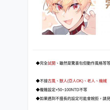
◆完全
試開
、雖然是驚喜包但動作風格等
◆不接
古風、獸人(亞人OK)、老人、機械
◆複雜設定+50~100NTD不等
◆如果遇到不擅長的設定可能會婉拒，請