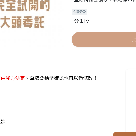
草稿可修改兩次，完稿後不
付款分段
分 1 段
等
由我方決定
、草稿會給予確認也可以做修改！
見諒