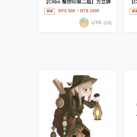
【Clibo 幫你印第二屆】方立牌
【C
NT$ 500
~ NT$ 1000
額滿
額
UYA
(23)