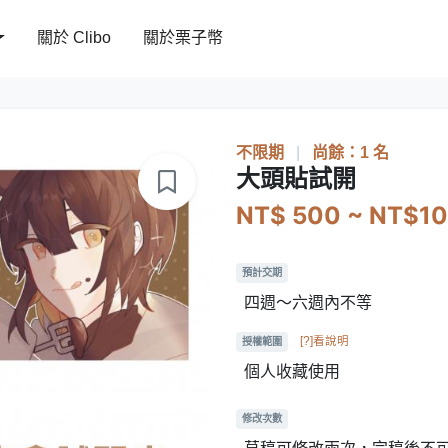
關於 Clibo
關於栗子幣
不限期
|
尚餘：1 名
大頭貼試開
NT$ 500 ~ NT$1
預計交期
四週～六週內不等
[?]看說明
授權範圍
個人收藏使用
修改次數