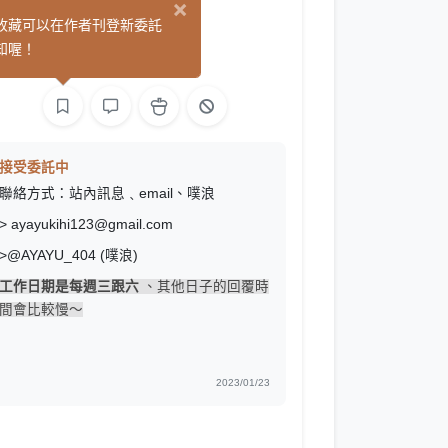
×
UYA
收藏可以在作者刊登新委託
(23)
知喔！
繪圖
接受委託中
聯絡方式：站內訊息﹑email、噗浪
> ayayukihi123@gmail.com
>@AYAYU_404 (噗浪)
工作日期是每週三跟六
、其他日子的回覆時
間會比較慢～
2023/01/23