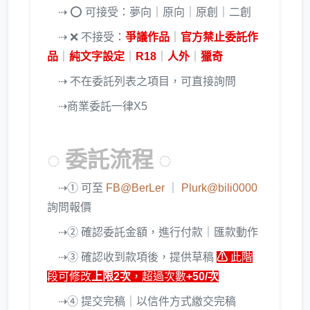
⇢ ⭕ 可接受：夢向｜原向｜原創｜二創
⇢ ❌ 不接受：
爭議作品
｜
官方禁止委託作
品
｜
純文字設定
｜
R18
｜
人外
｜
獵奇
⇢ 不在委託列表之項目，可直接詢問
⇢商業委託一律X5
◌ 委託流程 ◌
⇢① 可至
FB@BerLer
｜
Plurk@bili0000
詢問報價
⇢② 確認委託金額，進行付款｜匯款動作
⇢③ 確認收到款項後，提供草稿
⚠
此階
段可修改
上限2次
，超過次數
+50/次
⇢④ 提交完稿｜以信件方式繳交完稿