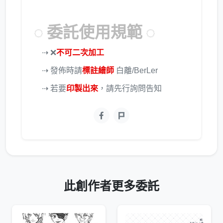
◌ 委託使用規範 ◌
⇢ ❌
不可二次加工
⇢ 發佈時請
標註繪師
白離/BerLer
⇢ 若要
印製出來
，請先行詢問告知
此創作者更多委託