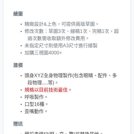
繪圖
精緻設計&上色，可提供兩版草圖。
修改次數：草圖3次、線稿1次、完稿1次，超
過次數需​收取額外修改費用。
未指定尺寸則使用A3尺寸進行繪製
​加購三視圖4000+
建模
頭身XYZ全身物理製作(包含眼睛、配件、多
段物理.....等)。
規格以目前技術最佳。
呼吸製作。
口型16種。
​歪嘴動作。
贈送