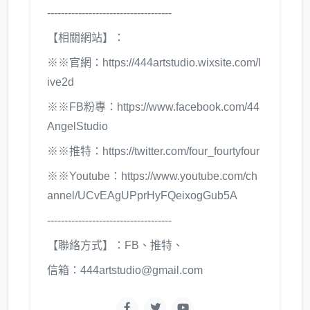
------------------------------------
【相關網站】：
※※官網：
https://444artstudio.wixsite.com/l
ive2d
※※FB粉專：
https://www.facebook.com/44
AngelStudio
※※推特：
https://twitter.com/four_fourtyfour
※※Youtube：
https://www.youtube.com/ch
annel/UCvEAgUPprHyFQeixogGub5A
------------------------------------
【聯絡方式】：FB、推特、
信箱：444artstudio@gmail.com