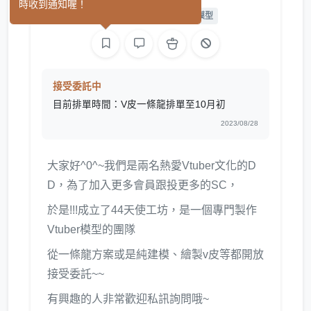
時收到通知喔！
繪圖
L2D 繪圖
L2D 模型
接受委託中
目前排單時間：V皮一條龍排單至10月初
2023/08/28
大家好^0^~我們是兩名熱愛Vtuber文化的D
D，為了加入更多會員跟投更多的SC，
於是!!!成立了44天使工坊，是一個專門製作
Vtuber模型的團隊
從一條龍方案或是純建模、繪製v皮等都開放
接受委託~~
有興趣的人非常歡迎私訊詢問哦~