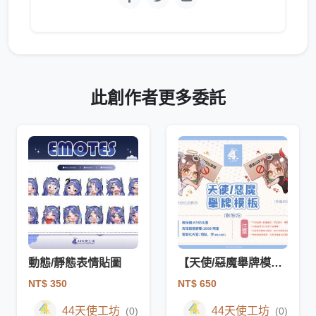
此創作者更多委託
動態/靜態表情貼圖
【天使/惡魔舉牌模板】
NT$ 350
NT$ 650
44天使工坊
44天使工坊
(0)
(0)