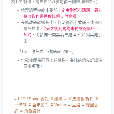
為12/1製作，請先在11/1號前後一個禮拜匯款。)
繪製過程中終止委託，
定金則恕不歸還，另外
將收取作畫進度比例支付金額
。
在修改確認過程中，無法聯絡上委託人或未回
覆訊息者，
7天之後則視為未付款跑單終止
契約
，將發佈公開黑名單處理，(若因其他事
由
無法回應訊息，請提前告知。)
付款後即為同意上述條件，委託前請先詳讀注
意事項哦。
L2D / Spine 委託
建模
Ｖ皮繪製/拆件
一條龍
全年齡向
Vtuber
立繪
繪圖委
託
角色設計