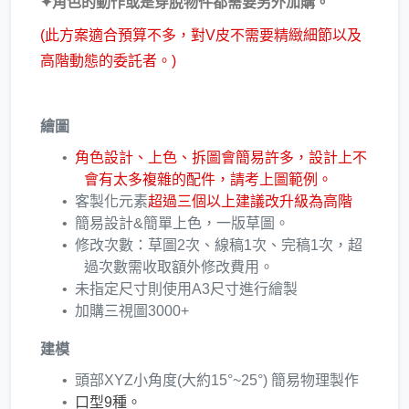
✦角色的動作或是穿脫物件都需要另外加購。
​(此方案適合預算不多，對V皮不需要精緻細節以及
高階動態的委託者。)
繪圖
角色設計、上色、拆圖會簡易許多，設計上不
會有太多複雜的配件，請考上圖範例。
客製化元素
超過三個以上建議改升級為高階
簡易設計&簡單上色，一版草圖。
修改次數：草圖2次、線稿1次、完稿1次，超
過次數需​收取額外修改費用。
未指定尺寸則使用A3尺寸進行繪製
加購三視圖3000+
建模
頭部XYZ小角度(大約15°~25°) 簡易物理製作​
口型9種。