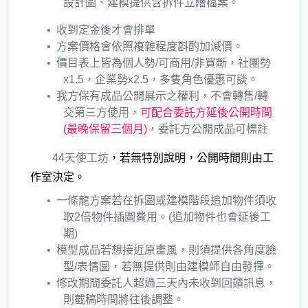
設計圖、建模提供含拆件立繪檔案。
收到定金後才會排單
方案價格會依照複雜程度斟酌加減價。
價目表上皆為個人勢/可商用/非買斷，社團勢
x1.5，企業勢x2.5，多隻角色優惠可談。
我方保有成品公開展示之權利，不會轉售/轉
交第三方使用，
可配合委託方延後公開時間
(最晚保留三個月)
，委託方公開成品可標註
44天使工坊
，若無特別說明，公開時間則由工
作室決定。
一條龍方案若在拆圖或建模階段追加物件須收
取2倍物件插圖費用。(追加物件也會延後工
期)
模型成品若想接近原畫風，則須提供各角度臉
型/表情圖，若無提供則由建模師自由發揮。
修改期間委託人超過三天內未收到回饋訊息，
則截稿時間將往後調整。