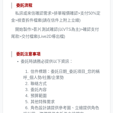
委託流程
私訊或來信確認需求>排單報價確認>支付50%定
金>檢查拆件檔案(請在信件上附上立繪)
開始製作>影片測試確認(以VTS為主)>確認支付
尾款>交付檔案(Live2D導出檔)
委託注意事項
委託時請務必提供以下資訊：
信件標題：委託日期_委託項目_您的稱
呼_個人勢/社團/企業勢
聯絡方式
委託內容
預算範圍
其他特殊需求
角色設計請提供參考圖、立繪提供角色