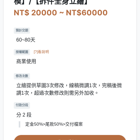
模】/【拆件全身立繪】
NT$ 20000 ~ NT$60000
預計交期
60~80天
[?]看說明
授權範圍
商業使用
修改次數
立繪提供草圖3次修改，線稿微調1次，完稿後微
調1次，超過次數修改則需另外加收。
付款分段
分 2 段
定金50%>尾款50%>交付檔案