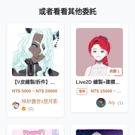
或者看看其他委託
尚餘 1
【V皮繪製/拆件】幫你畫、順便拆，不包含建模
Live2D 繪製+建模一條龍
NT$ 5000
~ NT$ 20000
NT$ 15000
~ NT$ 25000
暫停
咲紗露世x悠月影
Aly
(1)
(0)