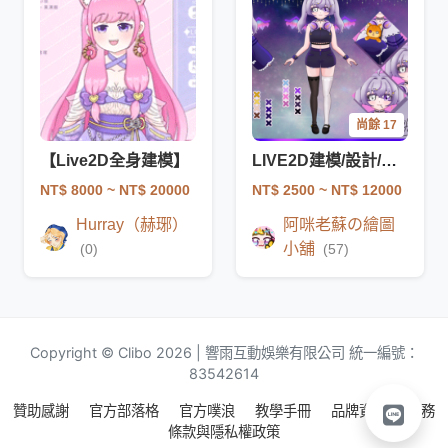
尚餘 17
【Live2D全身建模】
LIVE2D建模/設計/一條龍✨
NT$ 8000
~ NT$ 20000
NT$ 2500
~ NT$ 12000
Hurray（赫琊）
阿咪老蘇の繪圖
小舖
(0)
(57)
Copyright © Clibo 2026 | 響雨互動娛樂有限公司 統一編號：
83542614
贊助感謝
官方部落格
官方噗浪
教學手冊
品牌資源
服務
條款與隱私權政策