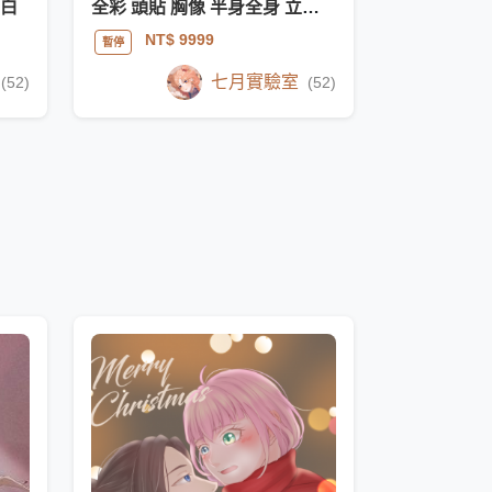
黑白
全彩 頭貼 胸像 半身全身 立繪 聖誕節
NT$ 9999
暫停
七月實驗室
(52)
(52)