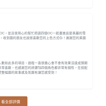
OC，並且很用心的幫忙把請四個OC一起畫進這麼美麗的雪
棒的，收到圖的朋友也說很喜歡您的上色方式💞！謝謝您的美圖
人數如此多的項目，過程一直很擔心會不會有效果沒達成預期
非常喜歡，也感謝您的誇讚🥰四個角色都非常有個性，在搭配
望整幅圖的故事感及氛圍有讓您感受到！
看全部評價