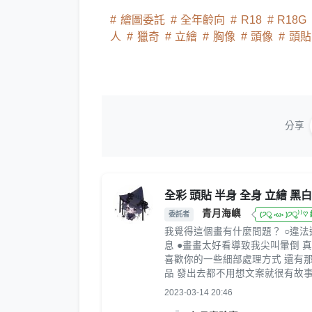
繪圖委託
全年齡向
R18
R18G
人
獵奇
立繪
胸像
頭像
頭貼
分享
全彩 頭貼 半身 全身 立繪 黑白
青月海嶼
委託者
(੭ु ›ω‹ )੭ु⁾
我覺得這個畫有什麼問題？ ○違法違
息 ●畫畫太好看導致我尖叫暈倒 真
喜歡你的一些細部處理方式 還有
品 發出去都不用想文案就很有故事感 
2023-03-14 20:46