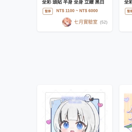
全彩 頭貼 半身 全身 立繪 黑白
全彩
NT$ 1100
~ NT$ 6000
暫停
暫
七月實驗室
(52)