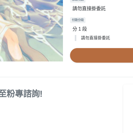
請勿直接掛委託
付款分段
分 1 段
請勿直接掛委託
至粉專諮詢!