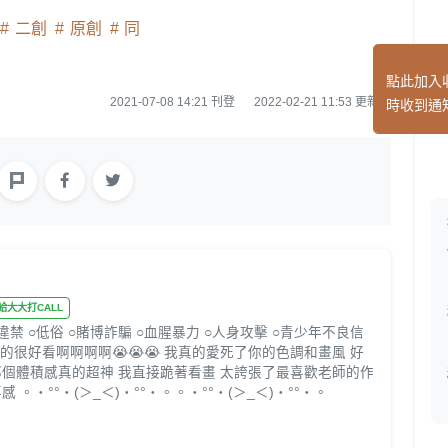
二創
原創
同
點此加入
2021-07-08 14:21 刊登
2022-02-21 11:53 更新
時收到通
⁾♡ 給大大打CALL
禁 ○低俗 ○賭博詐騙 ○血腥暴力 ○人身攻擊 ○青少年不良信
的很好看啊啊啊啊😭😭😭 我真的愛死了你的色調和畫風 好
那個體積感真的超神 我直接跪著看畫 太誇張了最喜歡老師的作
。・°°・(＞_＜)・°°・。。・°°・(＞_＜)・°°・。