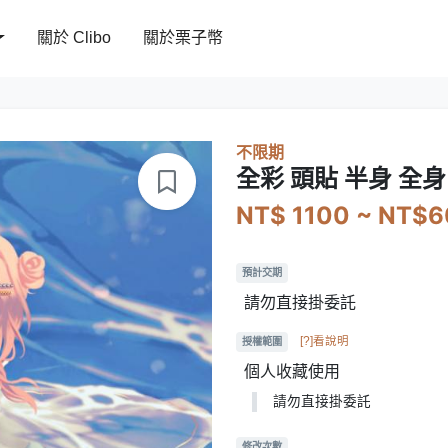
關於 Clibo
關於栗子幣
不限期
全彩 頭貼 半身 全身
NT$ 1100 ~ NT$
預計交期
請勿直接掛委託
[?]看說明
授權範圍
個人收藏使用
請勿直接掛委託
修改次數