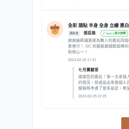
全彩 頭貼 半身 全身 立繪 黑白
張廷瑜
委託者
(˚ ˃̣̣̥ω˂̣̣̥ ) 是天使啊
謝謝繪師讓我很為難人的委託四個
景裡🥺！ OC 的服裝跟細節超
和用心～！
2023-02-25 17:21
七月實驗室
謝謝您的委託！第一次承接
的情況，但成品出來我個人
服裝時考慮了很多設定，希
2023-02-25 22:25