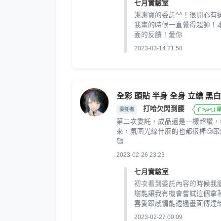
七月實驗室
謝謝寶的委託^^！很開心
我畫的時候一直覺得超帥！
面的反饋！愛你
2023-03-14 21:58
全彩 頭貼 半身 全身 立繪 黑白
打哈欠閃到腰
委託者
(˚ ˃̣̣̥ω˂̣̣
第二次委託，成品還是一樣超讚，
來，氛圍光線什麼的也都很棒🥲
🥰
2023-02-26 23:23
七月實驗室
初次看到委託內容的時候我
謝能讓我有機會嘗試這個拿
喜愛跟感情能透過畫面傳達給
2023-02-27 00:09