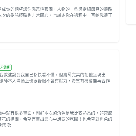
有達成你的期望讓你滿意這張圖，人物的一些設定細節真的很酷
本次的委託經驗也非常開心，也謝謝你在過程中一直給我很正
̥ ) 是天使啊
我敘述說到我自己都快看不懂，但繪師完美的把他呈現出
跟繪師本人溝通上也很舒服不會有壓力，希望有機會能再合作
腦中就有很多畫面，剛好本次的角色是我比較熟悉的，非常感
著花的構圖，希望有畫出您心中想要的氛圍！也希望對角色的
您 🥰