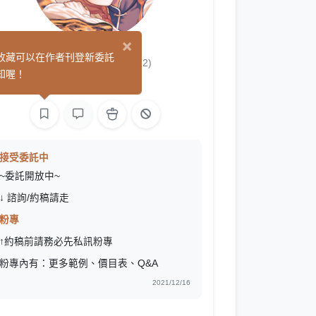
×
七月實驗室
收藏可以在作者刊登新委託
(52)
知喔！
繪圖
接受委託中
~委託開放中~
↓ 諮詢/約稿請走
粉專
↑約稿前請務必先私訊粉專
粉專內有：更多範例、價目表、Q&A
2021/12/16