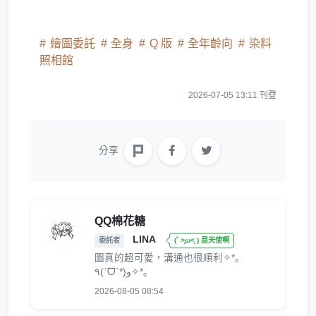
繪圖委託
全身
Q 版
全年齡向
染料
照相館
2026-07-05 13:11 刊登
分享
QQ棉花糖
LINA
委託者
(˚ ˃̣̣̥ω˂̣̣̥ ) 是天使啊
圖真的超可愛，溝通也很順利✧*｡
٩(ˊᗜˋ*)و✧*｡
2026-08-05 08:54