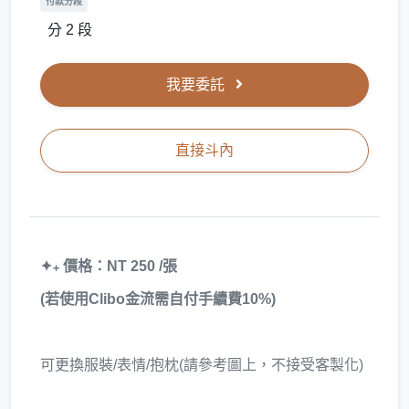
付款分段
分 2 段
我要委託
直接斗內
✦₊ 價格：NT 250 /張
(若使用Clibo金流需自付手續費10%)
可更換服裝/表情/抱枕(請參考圖上，不接受客製化)