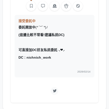
接受委託中
委託開放中
(*˙︶˙*)ﾉ
(這邊比較不常看!建議私訊DC)
可直接加DC好友私訊委託 ⸜❤︎⸝‍
DC : nichnich_work
2026/02/14