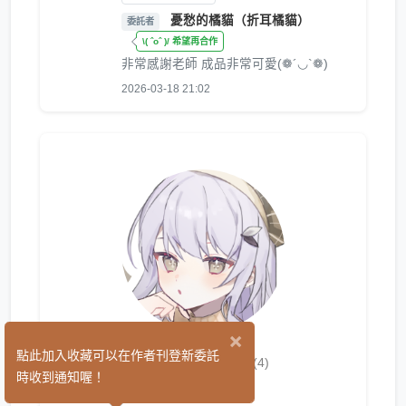
憂愁的橘貓（折耳橘貓）
委託者
\( ˆoˆ )/ 希望再合作
非常感謝老師 成品非常可愛(❁´◡`❁)
2026-03-18 21:02
×
日日緹奈
點此加入收藏可以在作者刊登新委託
(4)
時收到通知喔！
繪圖