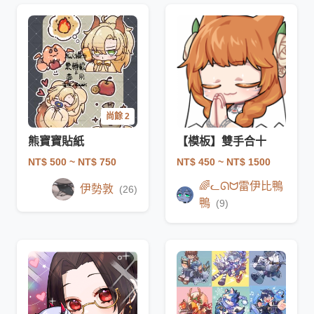
尚餘 2
熊寶寶貼紙
【模板】雙手合十
NT$ 500
~ NT$ 750
NT$ 450
~ NT$ 1500
🌈ᓚᘏᗢ雷伊比鴨
伊勢敦
(26)
鴨
(9)