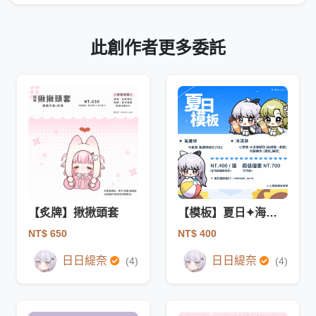
此創作者更多委託
【炙牌】揪揪頭套
【模板】夏日✦海灘球/冰淇淋
NT$ 650
NT$ 400
日日緹奈
日日緹奈
(4)
(4)