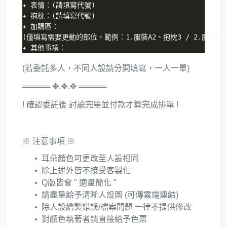
✦ 表情：(請填寫代號)

✦ 抱枕：(請填寫代號)

✦ 加購區：

(僅填寫需要更動的部位，範例：1.服裝A2、抱枕3 / 2.服裝B2)
(若委託多人，不同人設請分開填寫，一人一單)
═════ ✥.❖.✥ ═════
! 確認委託後 討論完畢並付款才算完成排單 !
※ 注意事項 ※
耳朵顏色可更改至人設相同
除上述外皆不接受客製化
Q版皆會 " 適量簡化 "
請盡量給予清晰人設圖 (可傳雲端連結)
除人設繪製錯誤/檔案問題 一律不提供修改
對顏色執著者請直接給予色票