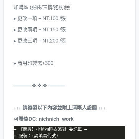
加購區 (服裝/表情/抱枕)
▸ 更改一項 + NT.100 /張
▸ 更改兩項 + NT.150 /張
▸ 更改三項 + NT.200 /張
▸ 商用印製需+300
═════ ✥.❖.✥ ═════
↓↓↓ 請複製以下內容並附上清晰人設圖 ↓↓↓
可聯絡DC: nichnich_work
– 【簡牌】小動物睡衣派對 委託單 –

✦ 服裝：(請填寫代號)
