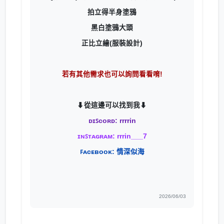
拍立得半身塗鴉
黑白塗鴉大頭
正比立繪(服裝設計)
若有其他需求也可以詢問看看唷!
⬇
從這邊可以找到我
⬇
ᴅɪꜱᴄᴏʀᴅ: rrrrin
ɪɴꜱᴛᴀɢʀᴀᴍ: rrrin___7
ꜰᴀᴄᴇʙᴏᴏᴋ: 情深似海
2026/06/03