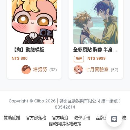
【掏】動態模板
全彩頭貼 胸像 半身全身 立繪 黑白11月
NT$ 800
NT$ 9999
暫停
塔努努
七月實驗室
(32)
(52)
Copyright © Clibo 2026 | 響雨互動娛樂有限公司 統一編號：
83542614
贊助感謝
官方部落格
官方噗浪
教學手冊
品牌資源
服務
條款與隱私權政策