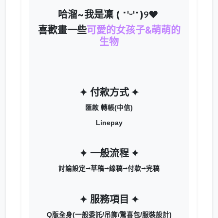
哈溜~我是凜 ( ˶'ᵕ'˶)୨♥
喜歡畫一些
可愛的女孩子&萌萌的
生物
✦
付款方式
✦
匯款 轉帳(中信)
Linepay
✦ 一般
流程
✦
討論設定⭢草稿⭢線稿⭢付款⭢完稿
✦ 服務項目
✦
Q版全身(一般委託/吊飾/驚喜包/服裝設計)