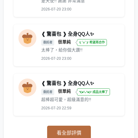
是天使!! 謝謝 非常滿意
2026-07-20 23:00
❰ 驚喜包 ❱ 全身QQ人✨
很單純
委託者
\( ˆoˆ )/ 希望再合作
太棒了，給你個大讚!!
2026-07-20 23:00
❰ 驚喜包 ❱ 全身QQ人✨
很單純
委託者
٩(๑❛ᴗ❛๑)۶ 成品太棒了
超棒超可愛，超級滿意的!!
2026-07-20 22:59
看全部評價