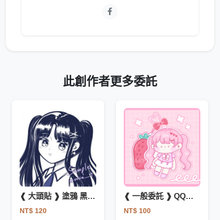
此創作者更多委託
❰ 大頭貼 ❱ 塗鴉 黑白🖤🤍
❰ 一般委託 ❱ QQ吊飾🍓
NT$ 120
NT$ 100