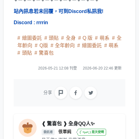
✦－✦－✦－✦－✦－✦－✦－✦－✦－✦
站內訊息若未回覆，可到Discord私訊我!
Discord : rrrrin
繪圖委託
頭貼
全身
Q 版
萌系
全
年齡向
Q版
全年齡向
繪圖委託
萌系
頭貼
驚喜包
2026-05-21 12:08 刊登
2026-06-20 22:46 更新
分享
❰ 驚喜包 ❱ 全身QQ人✨
很單純
委託者
(˚ ˃̣̣̥ω˂̣̣̥ ) 是天使啊