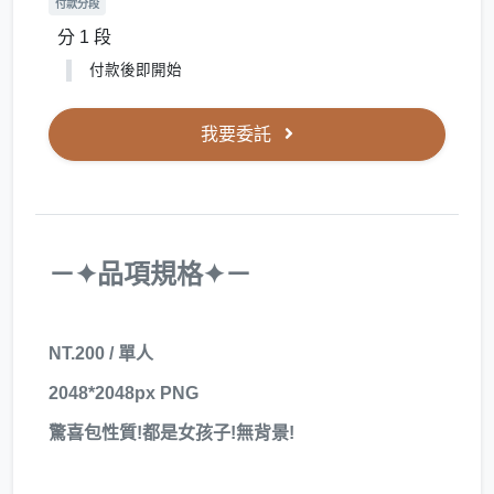
付款分段
分 1 段
付款後即開始
我要委託
－✦品項規格✦－
NT.200 / 單人
2048*2048px PNG
驚喜包性質!都是女孩子!無背景!