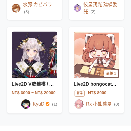
水豚 カピバラ
筱星朔光 建模委
託
(5)
(2)
尚餘 1
Live2D V皮建模 / 合作繪師：SRK
Live2D bongocat鍵鼠模型委託
NT$ 6000
~ NT$ 20000
NT$ 8000
暫停
KyuD
Rx 小熊蘿夏
(1)
(8)