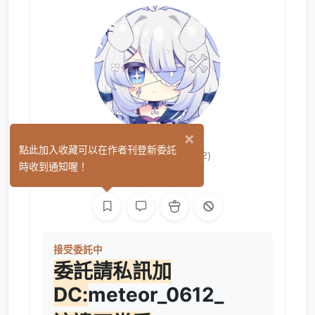
×
雨沫是狗勾
點此加入收藏可以在作者刊登新委託
(2)
時收到通知喔！
繪圖
L2D 繪圖
接受委託中
委託請私訊加
DC:
meteor_0612_