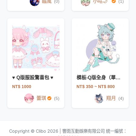
臨風
小咕🌙ʾʾ
(0)
(1)
♥ Q版服設驚喜包 ♥
模板-Q版全身（單人）底色/正常上色
NT$ 1000
NT$ 350
~ NT$ 800
蕾琪
翔月
(5)
(4)
Copyright © Clibo 2026 | 響雨互動娛樂有限公司 統一編號：