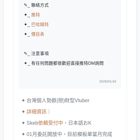
✎_ 聯絡方式
✦_
推特
✦_
巴哈姆特
✦_
價目表
✎_ 注意事項
✦_ 有任何問題都很歡迎直接推特DM詢問
2026/01/16
✦ 台灣個人勢斂(戀)財型Vtuber
✦
詳細資訊
｜
✦ Skeb
依頼受付中
，日本語おK
✦ 01月委託開放中，目前模板單當月完成