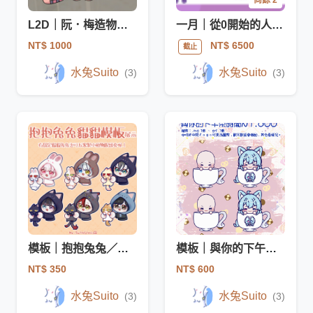
尚餘 2
L2D｜阮．梅造物，貓貓糕
一月｜從0開始的人物設計
NT$ 1000
NT$ 6500
截止
水兔Suito
水兔Suito
(3)
(3)
模板｜抱抱兔兔／貓貓
模板｜與你的下午茶時間
NT$ 350
NT$ 600
水兔Suito
水兔Suito
(3)
(3)