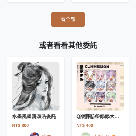
看全部
或者看看其他委託
水墨風塗鴉頭貼委託
Q版靜態😝舔舔大頭貼
NT$ 800
NT$ 400