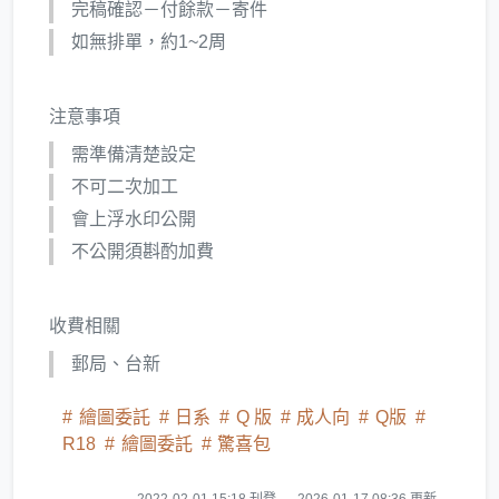
完稿確認－付餘款－寄件
如無排單，約1~2周
注意事項
需準備清楚設定
不可二次加工
會上浮水印公開
不公開須斟酌加費
收費相關
郵局、台新
繪圖委託
日系
Q 版
成人向
Q版
R18
繪圖委託
驚喜包
2022-02-01 15:18 刊登
2026-01-17 08:36 更新