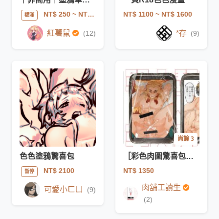
NT$ 1100
~ NT$ 1600
NT$ 250
~ NT$ 2000
額滿
紅薯鼠
*存
(12)
(9)
尚餘 3
色色塗鴉驚喜包
［彩色肉圖驚喜包］-單人
NT$ 1350
NT$ 2100
暫停
肉舖工讀生
可愛小ㄈㄩ
(9)
(2)