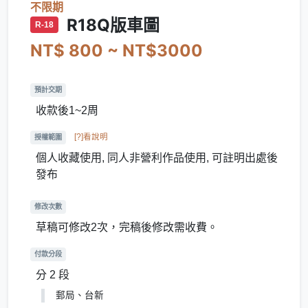
不限期
R18Q版車圖
R-18
NT$ 800 ~ NT$3000
預計交期
收款後1~2周
[?]看說明
授權範圍
個人收藏使用, 同人非營利作品使用, 可註明出處後
發布
修改次數
草稿可修改2次，完稿後修改需收費。
付款分段
分 2 段
郵局、台新