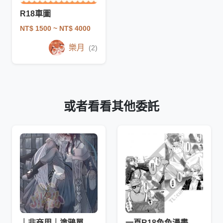
R18車圖
NT$ 1500
~ NT$ 4000
樂月
(2)
或者看看其他委託
｜非商用｜塗鴉單人/雙人色圖
一頁R18色色漫畫