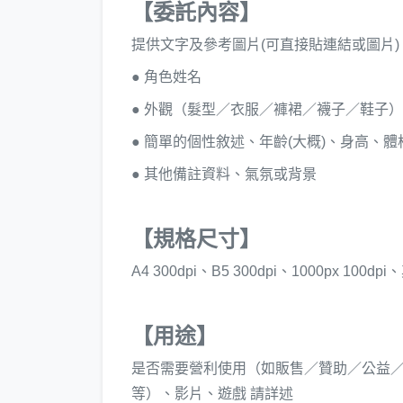
【委託內容】
提供文字及參考圖片(可直接貼連結或圖片)
● 角色姓名
● 外觀（髮型／衣服／褲裙／襪子／鞋子
● 簡單的個性敘述、年齡(大概)、身高、體
● 其他備註資料、氣氛或背景
【規格尺寸】
A4 300dpi、B5 300dpi、1000px 100dp
【用途】
是否需要營利使用（如販售／贊助／公益／廣告），
等）、影片、遊戲 請詳述