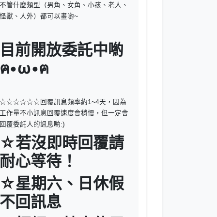
不管什麼類型（男角、女角、小孩、老人、
怪獸、人外）都可以畫喲~
目前開放委託中喲
ฅ•ω•ฅ
☆☆☆☆☆☆
回覆訊息頻率約1~4天，因為
工作量不小訊息回覆速度會稍慢，但一定會
回覆委託人的訊息喲:)
☆
若沒即時回覆請
耐心等待！
☆
星期六、日休假
不回訊息