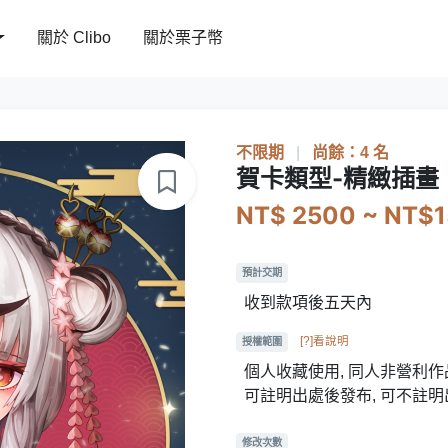
關於 Clibo
關於栗子幣
不限期
|
尚餘：4 名
賀卡類型-精緻插畫
NT$ 2500 ~ NT$
預計交期
收到款項後五天內
[?]看說明
授權範圍
個人收藏使用, 同人非營利作品
可註明出處後發布, 可不註
修改次數