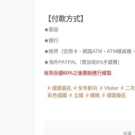
【付款方式】
★郵局
★銀行
★綠界（信用卡、網路ATM、ATM櫃員機
★海外PAYPAL（需加收6%手續費）
收到全額60%之後開始進行繪製
繪圖委託
全年齡向
Vtuber
二次
彩色插圖
立繪
精緻
繪圖委託
分享