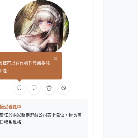
×
紫藤 月
收藏可以在作者刊登新委託
(31)
知喔！
繪圖
L2D 繪圖
接受委託中
曾任於兩家新創遊戲公司美術職位，擅長畫
日韓系風格