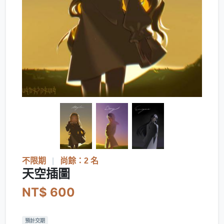
不限期
|
尚餘：2 名
天空插圖
NT$ 600
預計交期