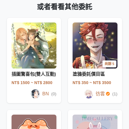
或者看看其他委託
尚餘 5
插圖驚喜包(雙人互動)
塗鴉委託價目區
NT$ 1500
~ NT$ 2800
NT$ 350
~ NT$ 3500
BN
彷雲
(0)
(1)