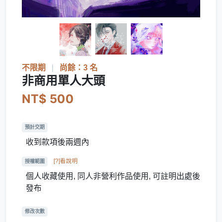
不限期
|
尚餘：3 名
非商用單人大頭
NT$ 500
預計交期
收到款項後兩週內
[?]看說明
授權範圍
個人收藏使用, 同人非營利作品使用, 可註明出處後
發布
修改次數