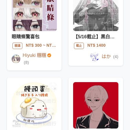
眼睛條驚喜包
【5/16截止】黑白細修驚喜包（部分上色）
NT$ 300
~ NT$ 400
NT$ 1400
額滿
截止
Hiyuki 糰糰
はか
(4)
(8)