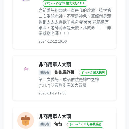
(੭ु ›ω‹ )੭ु⁾⁾♡ 給大大打CALL
之前委託的頭貼一直是我的珍藏，這次第
二次委託老師，不管是神色、筆觸還是藏
色都太太太喜歡了救命😭💓💓 竟然還有
贈圖，老師簡直是天使下凡救命！！！非
常感謝老師！！！
2024-12-12 16:56
非商用單人大頭
香香馬鈴薯
委託者
(˚ ˃̣̣̥ω˂̣̣̥ ) 是天使啊
第二次委託，成品依然是神中之神
(*ฅ́˘ฅ̀*)♡喜歡到突破大氣層
2023-11-19 12:56
非商用單人大頭
葡萄
委託者
(n╹ω╹)η ♥ 好喜歡成品