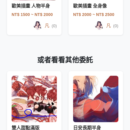
歐美插畫 人物半身
歐美插畫 全身像
NT$ 1500
~ NT$ 2000
NT$ 2000
~ NT$ 2500
凡
凡
(0)
(0)
或者看看其他委託
雙人甜點滿版
日安長期半身