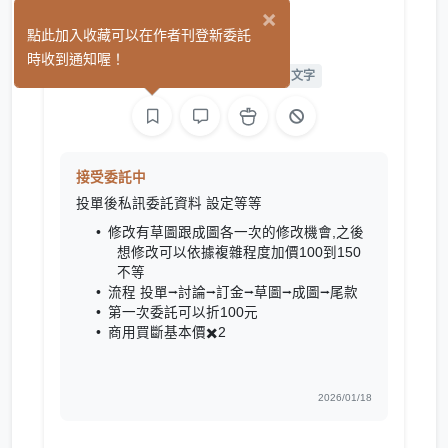
×
凡
點此加入收藏可以在作者刊登新委託
(0)
時收到通知喔！
平面設計
手作
繪圖
文字
接受委託中
投單後私訊委託資料 設定等等
修改有草圖跟成圖各一次的修改機會,之後
想修改可以依據複雜程度加價100到150
不等
流程 投單⭢討論⭢訂金⭢草圖⭢成圖⭢尾款
第一次委託可以折100元
商用買斷基本價✖️2
2026/01/18