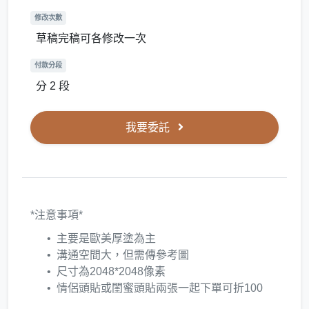
修改次數
草稿完稿可各修改一次
付款分段
分 2 段
我要委託
*注意事項*
主要是歐美厚塗為主
溝通空間大，但需傳參考圖
尺寸為2048*2048像素
情侶頭貼或閨蜜頭貼兩張一起下單可折100