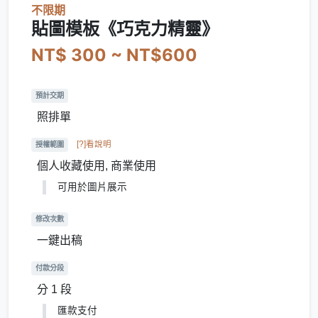
不限期
貼圖模板《巧克力精靈》
NT$ 300 ~ NT$600
預計交期
照排單
[?]看說明
授權範圍
個人收藏使用, 商業使用
可用於圖片展示
修改次數
一鍵出稿
付款分段
分 1 段
匯款支付