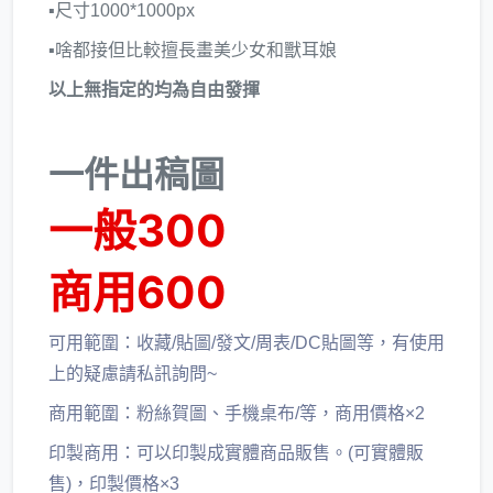
▪尺寸1000*1000px
▪啥都接但比較擅長畫美少女和獸耳娘
以上無指定的均為自由發揮
一件出稿圖
一般300
商用600
可用範圍：收藏/貼圖/發文/周表/DC貼圖等，有使用
上的疑慮請私訊詢問~
商用範圍：粉絲賀圖、手機桌布/等，商用價格×2
印製商用：可以印製成實體商品販售。(可實體販
售)，印製價格×3