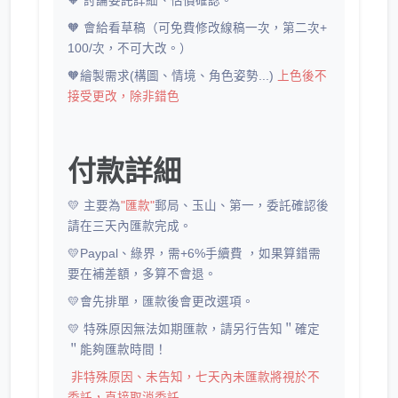
🧡 討論委託詳細、估價確認。
🧡 會給看草稿（可免費修改線稿一次，第二次+
100/次，不可大改。）
🧡繪製需求(構圖、情境、角色姿勢...)
上色後不
接受更改，除非錯色
付款詳細
💛 主要為
"匯款"
郵局、玉山、第一，委託確認後
請在三天內匯款完成。
💛Paypal、綠界，需+6%手續費
，如果算錯需
要在補差額，多算不會退。
💛會先排單，匯款後會更改選項。
💛 特殊原因無法如期匯款，請另行告知＂確定
＂能夠匯款時間！
非特殊原因、未告知，七天內未匯款將視於不
委託，直接取消委託