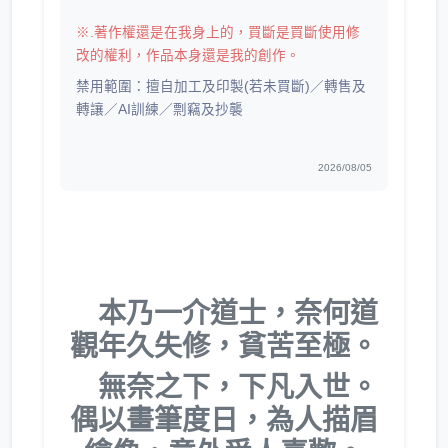
※.著作權還是在我身上的，買斷是買斷使用修
改的權利，作品本身還是我的創作。
禁用範圍：擅自加工及印製(若未買斷)／轉售及
轉讓／AI訓練／剽竊及抄襲
2026/08/05
本乃一介道士，奈何道
觀年久失修，貧苦至極。
無奈之下，下凡入世。
偶以畫筆度日，為人描眉