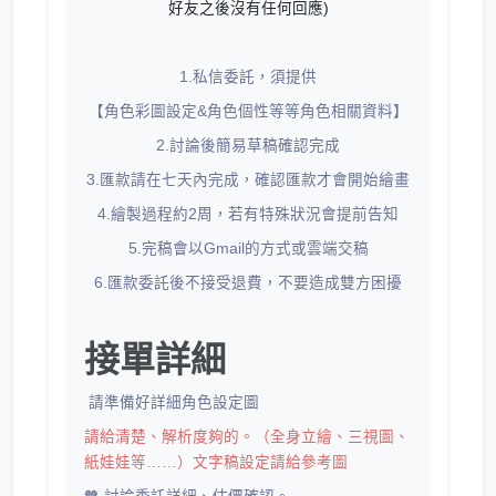
好友之後沒有任何回應)
1.私信委託，須提供
【角色彩圖設定&角色個性等等角色相關資料】
2.討論後簡易草稿確認完成
3.匯款請在七天內完成，確認匯款才會開始繪畫
4.繪製過程約2周，若有特殊狀況會提前告知
5.完稿會以Gmail的方式或雲端交稿
6.匯款委託後不接受退費，不要造成雙方困擾
接單詳細
請準備好詳細角色設定圖
請給清楚、解析度夠的。（全身立繪、三視圖、
紙娃娃等……）文字稿設定請給參考圖