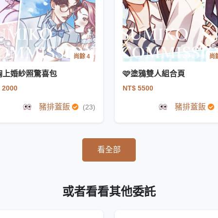
尚餘 4
尚餘
胸上婚紗照驚喜包
🩷塗鴉雙人組合頁
 2000
NT$ 5500
豬排蓋飯
豬排蓋飯
(23)
看全部
或者看看其他委託