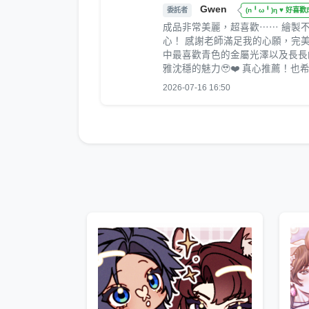
Gwen
委託者
(n╹ω╹)η ♥ 好喜
成品非常美麗，超喜歡⋯⋯ 繪製
心！ 感謝老師滿足我的心願，完
中最喜歡青色的金屬光澤以及長長
雅沈穩的魅力🥹❤️ 真心推薦！
2026-07-16 16:50