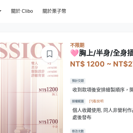
關於 Clibo
關於栗子幣
不限期
🩷胸上/半身/全身
NT$ 1200 ~ NT$
預計交期
收到款項後安排繪製順序，
[?]看說明
授權範圍
個人收藏使用, 同人非營利作品
處後發布
修改次數