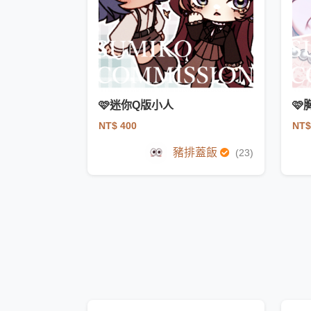
🩷迷你Q版小人

NT$ 400
NT$
豬排蓋飯
(23)