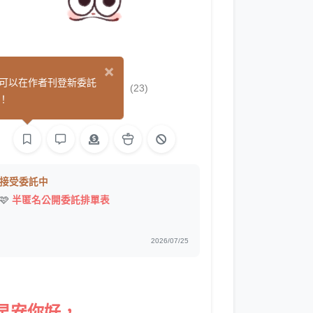
×
豬排蓋飯
可以在作者刊登新委託
(23)
！
繪圖
接受委託中
🩷
半匿名公開委託排單表
2026/07/25
早安你好，