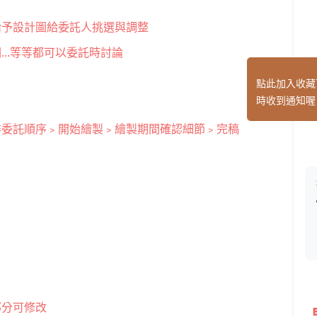
給予設計圖給委託人挑選與調整
..等等都可以委託時討論
點此加入收藏
時收到通知喔
排委託順序﹥開始繪製﹥繪製期間確認細節﹥完稿
部分可修改