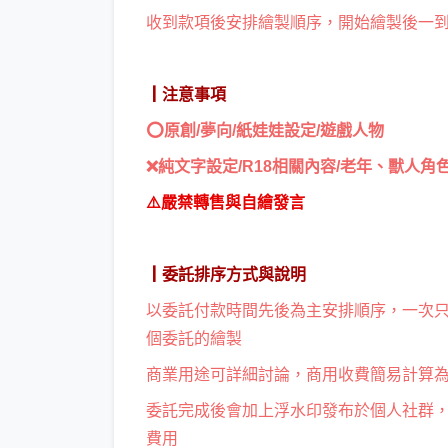
收到款項後安排繪製順序，開始繪製後一
┃注意事項
⭕原創/夢向/紙娃娃設定/遊戲人物
❌純文字設定/R18相關內容/老年、獸人角
⚠️嚴禁轉售與自繪發言
┃委託排序方式與說明
以委託付款時間先後為主安排順序，一次只
個委託的繪製
商業用途可詳細討論，商用收費簡易計算為
委託完成後會加上浮水印發布於個人社群，
費用