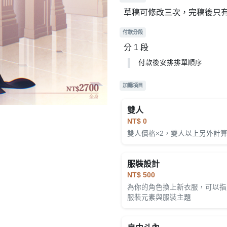
草稿可修改三次，完稿後只
付款分段
分 1 段
付款後安排排單順序
加購項目
雙人
NT$ 0
雙人價格×2，雙人以上另外計
服裝設計
NT$ 500
為你的角色換上新衣服，可以指
服裝元素與服裝主題