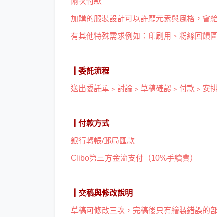
兩次付款
加購的服裝設計可以許願元素與風格，會
有其他特殊需求例如：印刷用、粉絲回饋圖.
┃委託流程
送出委託單﹥討論﹥草稿確認﹥付款﹥安
┃付款方式
銀行轉帳/郵局匯款
Clibo第三方金流支付（10%手續費）
┃交稿與修改說明
草稿可修改三次，完稿後只有繪製錯誤的