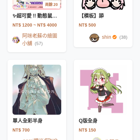
尚餘 20
✨超可愛 !! 動態鼠標 委託展示✨
【模板】舔
NT$ 1200
~ NT$ 4000
NT$ 500
阿咪老蘇の繪圖
shin
(38)
小舖
(57)
單人全彩半身
Q版全身
NT$ 700
NT$ 150