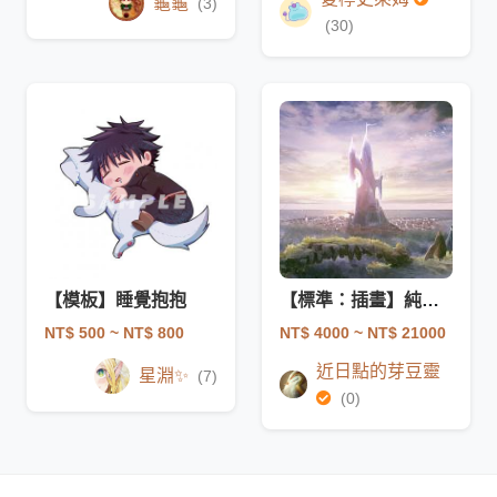
龜龜
(3)
(30)
【模板】睡覺抱抱
【標準：插畫】純場景（非商買斷）
NT$ 500
~ NT$ 800
NT$ 4000
~ NT$ 21000
近日點的芽豆靈
星淵✨
(7)
(0)