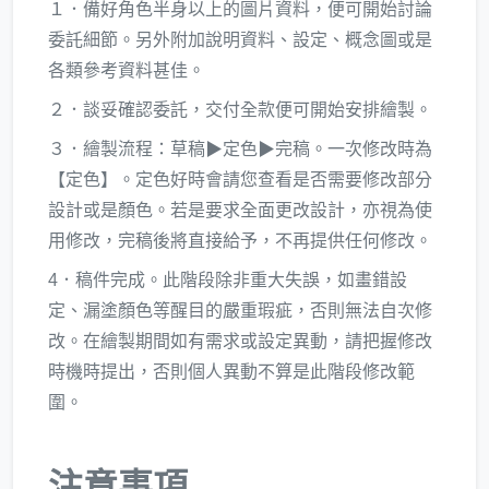
１．備好角色半身以上的圖片資料，便可開始討論
委託細節。另外附加說明資料、設定、概念圖或是
各類參考資料甚佳。
​２．談妥確認委託，交付全款便可開始安排繪製。
３．繪製流程：草稿▶定色▶完稿。一次修改時為
【定色】。定色好時會請您查看是否需要修改部分
設計或是顏色。若是要求全面更改設計，亦視為使
用修改，完稿後將直接給予，不再提供任何修改。
4​．稿件完成。此階段除非重大失誤，如畫錯設
定、漏塗顏色等醒目的嚴重瑕疵，否則無法自次修
改。在繪製期間如有需求或設定異動，請把握修改
時機時提出，否則個人異動不算是此階段修改範
圍。
注意事項