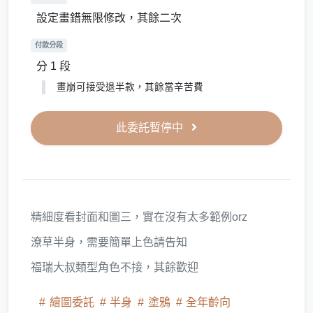
設定畫錯無限修改，其餘二次
付款分段
分 1 段
畫崩可接受退半款，其餘當辛苦費
此委託暫停中
精細度看封面和圖三，實在沒有太多範例orz
潦草半身，需要簡單上色請告知
福瑞大叔類型角色不接，其餘歡迎
繪圖委託
半身
塗鴉
全年齡向