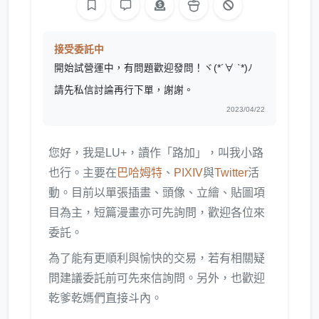
接受委託中
開始試營運中，有問題歡迎發問！ヾ(*´∀ ˋ*)ﾉ
請先私信討論再行下單，謝謝。
2023/04/22
您好，我是LU+，讀作「路加」，叫我小路
也行。主要在
巴哈姆特
、
PIXIV
與
Twitter
活
動。目前以單張插畫、頭像、立繪、貼圖項
目為主，短篇漫畫亦可先詢問，歡迎各位來
委託。
為了能有更順利與愉快的交易，若有相關疑
問建議委託前可先來信詢問。另外，也歡迎
乾爹乾媽們直接斗內。