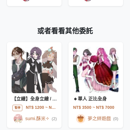
或者看看其他委託
【立繪】全身立繪 / 角卡設計 / 換裝 / 塗鴉立繪驚喜包
🔸單人 正比全身
NT$ 3500
~ NT$ 7000
NT$ 1200
~ NT$ 4250
暫停
sumi.酥米✧
夢之絆遊戲
(2)
(0)