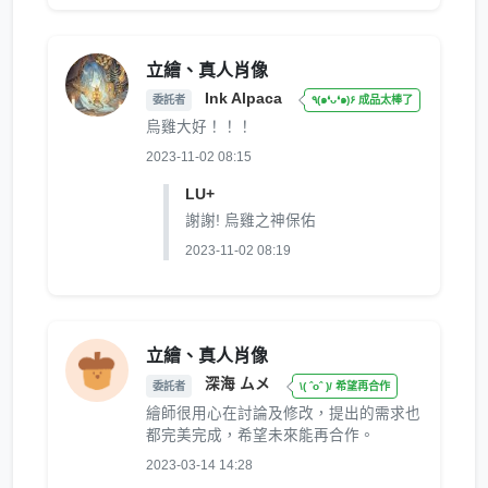
立繪、真人肖像
Ink Alpaca
委託者
٩(๑❛ᴗ❛๑)۶ 成品太棒了
烏雞大好！！！
2023-11-02 08:15
LU+
謝謝! 烏雞之神保佑
2023-11-02 08:19
立繪、真人肖像
深海 ムメ
委託者
\( ˆoˆ )/ 希望再合作
繪師很用心在討論及修改，提出的需求也
都完美完成，希望未來能再合作。
2023-03-14 14:28