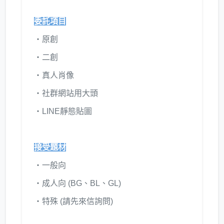
委託項目
‧原創
‧二創
‧真人肖像
‧社群網站用大頭
‧LINE靜態貼圖
接受題材
‧一般向
‧成人向 (BG、BL、GL)
‧特殊 (請先來信詢問)