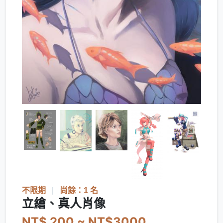
不限期
|
尚餘：1 名
立繪、真人肖像
NT$ 200 ~ NT$3000