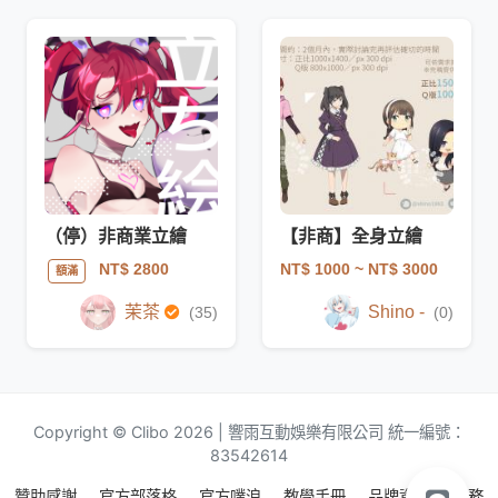
（停）非商業立繪
【非商】全身立繪
NT$ 1000
~ NT$ 3000
NT$ 2800
額滿
茉茶
Shino -
(35)
(0)
Copyright © Clibo 2026 | 響雨互動娛樂有限公司 統一編號：
83542614
贊助感謝
官方部落格
官方噗浪
教學手冊
品牌資源
服務