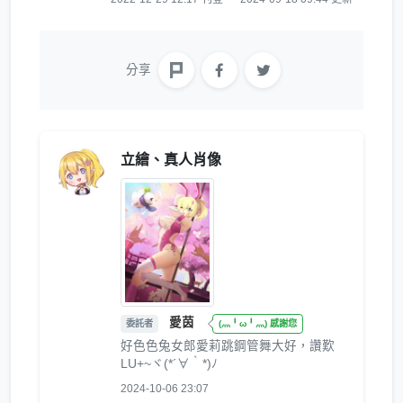
分享
立繪、真人肖像
愛茵
委託者
(灬╹ω╹灬) 感謝您
好色色兔女郎愛莉跳鋼管舞大好，讚歎
LU+~ヾ(*´∀｀*)ﾉ
2024-10-06 23:07