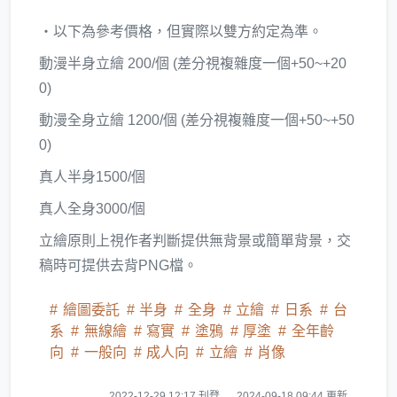
‧以下為參考價格，但實際以雙方約定為準。
動漫半身立繪 200/個 (差分視複雜度一個+50~+20
0)
動漫全身立繪 1200/個 (差分視複雜度一個+50~+50
0)
真人半身1500/個
真人全身3000/個
立繪原則上視作者判斷提供無背景或簡單背景，交
稿時可提供去背PNG檔。
繪圖委託
半身
全身
立繪
日系
台
系
無線繪
寫實
塗鴉
厚塗
全年齡
向
一般向
成人向
立繪
肖像
2022-12-29 12:17 刊登
2024-09-18 09:44 更新