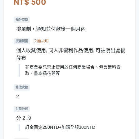
NT$ 500
預計交期
排單制，通知並付款後一個月內
[?]看說明
授權範圍
個人收藏使用, 同人非營利作品使用, 可註明出處後
發布
非商業委託禁止使用於任何商業場合、包含無料索
取、書本插花等等
修改次數
2
付款分段
分 2 段
訂金固定250NTD+加購全額300NTD