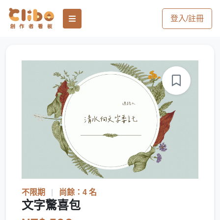
登入/註冊
不限期
|
尚餘：4 名
文字驚喜包