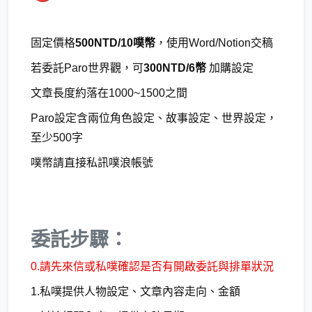
固定價格
500NTD/10噗幣
，使用Word/Notion交稿
若委託Paro世界觀，可
300NTD/6幣
加購設定
文章長度約落在1000~1500之間
Paro設定含兩位角色設定、故事設定、世界設定，
至少500字
噗幣請直接私訊噗浪帳號
委託步驟：
0.請先來信或私噗確認是否有開啟委託與排單狀況
1.私噗提供人物設定、文章內容走向、金額