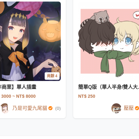
尚餘 4
非商業】單人插畫
簡單Q
 3000
~ NT$ 8000
NT$ 250
乃是可愛九尾貓
壓壓
(0)