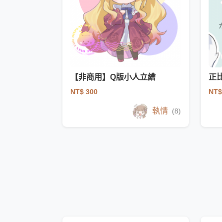
【非商用】Q版小人立繪
正
NT$ 300
NT$
執情
(8)