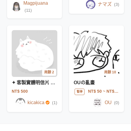
Magpijuana
ナマズ
(3)
(11)
尚餘 2
尚餘 10
✦ 客製實體明信片 or 電繪塗鴉委託 ✦ kicakica
OUの亂畫
NT$ 500
NT$ 50
~ NT$ 150
暫停
kicakica
OU
(1)
(0)