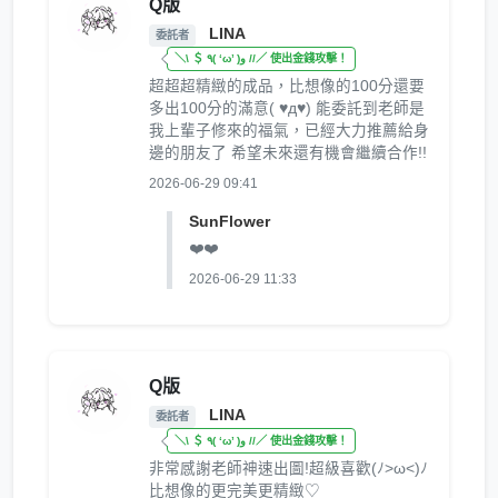
Q版
LINA
委託者
＼\ ＄ ٩( ‘ω’ )و //／ 使出金錢攻擊！
超超超精緻的成品，比想像的100分還要
多出100分的滿意( ♥д♥) 能委託到老師是
我上輩子修來的福氣，已經大力推薦給身
邊的朋友了 希望未來還有機會繼續合作!!
2026-06-29 09:41
SunFlower
❤️❤️
2026-06-29 11:33
Q版
LINA
委託者
＼\ ＄ ٩( ‘ω’ )و //／ 使出金錢攻擊！
非常感謝老師神速出圖!超級喜歡(ﾉ>ω<)ﾉ
比想像的更完美更精緻♡