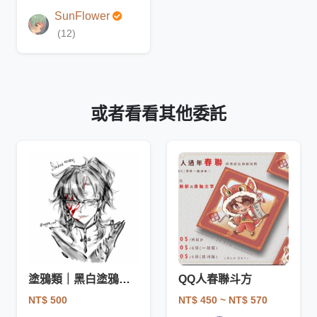
SunFlower
(12)
或者看看其他委託
塗鴉類｜黑白塗鴉（驚喜包）
QQ人春聯斗方
NT$ 500
NT$ 450
~ NT$ 570