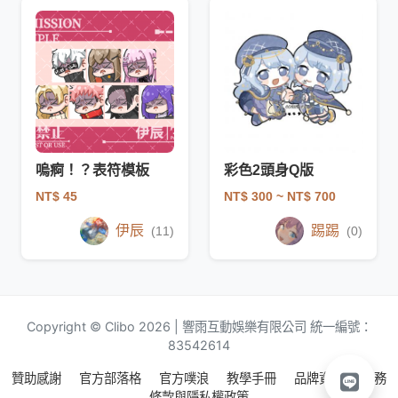
嗚痾！？表符模板
彩色2頭身Q版
NT$ 45
NT$ 300
~ NT$ 700
伊辰
踢踢
(11)
(0)
Copyright © Clibo 2026 | 響雨互動娛樂有限公司 統一編號：
83542614
贊助感謝
官方部落格
官方噗浪
教學手冊
品牌資源
服務
條款與隱私權政策