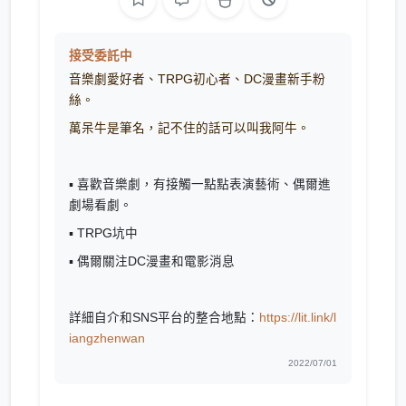
接受委託中
音樂劇愛好者、TRPG初心者、DC漫畫新手粉
絲。
萬呆牛是筆名，記不住的話可以叫我阿牛。
▪︎ 喜歡音樂劇，有接觸一點點表演藝術、偶爾進
劇場看劇。
▪︎ TRPG坑中
▪︎ 偶爾關注DC漫畫和電影消息
詳細自介和SNS平台的整合地點：
https://lit.link/l
iangzhenwan
2022/07/01