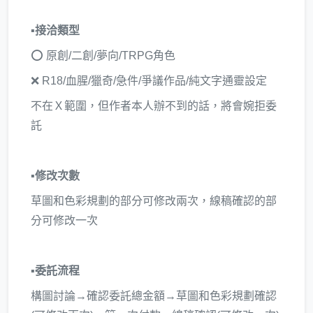
▪️
接洽類型
⭕️ 原創/二創/夢向/TRPG角色
❌ R18/血腥/獵奇/急件/爭議作品/純文字通靈設定
不在Ｘ範圍，但作者本人辦不到的話，將會婉拒委
託
▪️
修改次數
草圖和色彩規劃的部分可修改兩次，線稿確認的部
分可修改一次
▪️
委託流程
構圖討論→確認委託總金額→草圖和色彩規劃確認