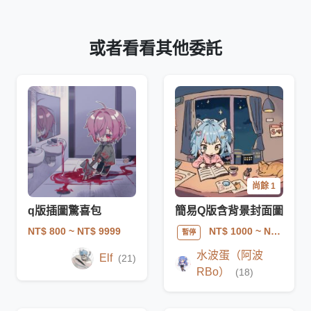
或者看看其他委託
尚餘 1
q版插圖驚喜包
簡易Q版含背景封面圖
NT$ 800
~ NT$ 9999
NT$ 1000
~ NT$ 2000
暫停
水波蛋（阿波
Elf
(21)
RBo）
(18)