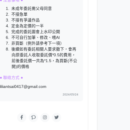
● 注意事項 ●
未成年委託需父母同意
不接急單
不接有爭議作品
定金為定價的一半
完成的委託圖會上水印公開
不可自行加筆、修改、喂AI
非買斷（例外請參考下一項）
後續如有委託相關人要求撤下，會再
向原委託人收取委託價*0.5的費用，
前後委託價一共為*1.5，為買斷(不公
開)的價格
● 聯絡方式 ●
liliantsai0417@gmail.com
2024/05/24