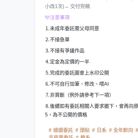
小改1次)→ 交付完稿
🩵注意事項
⒈未成年委託需父母同意
⒉不接急單
⒊不接有爭議作品
⒋定金為定價的一半
⒌完成的委託圖會上水印公開
⒍不可自行加筆、修改、喂AI
⒎非買斷（例外請參考下一項）
⒏後續如有委託相關人要求撤下，會再向原委
5，為不公開的價格
繪圖委託
頭貼
日系
全年齡向
非商業委託
韓系