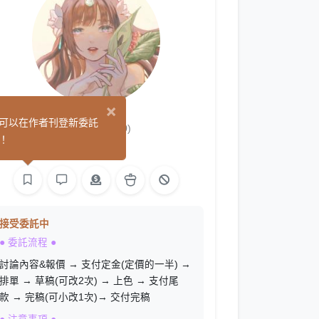
×
涼酒
可以在作者刊登新委託
(0)
！
繪圖
接受委託中
● 委託流程 ●
討論內容&報價 → 支付定金(定價的一半) →
排單 → 草稿(可改2次) → 上色 → 支付尾
款 → 完稿(可小改1次)→ 交付完稿