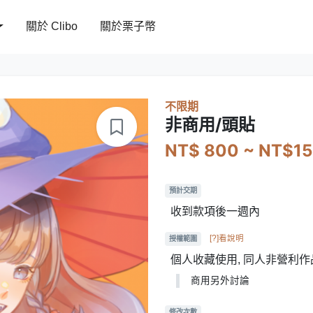
關於 Clibo
關於栗子幣
不限期
非商用/頭貼
NT$ 800 ~ NT$1
預計交期
收到款項後一週內
[?]看說明
授權範圍
個人收藏使用, 同人非營利作
商用另外討論
修改次數