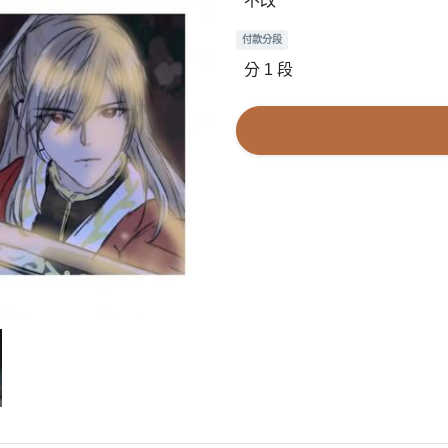
不改
付款分段
分 1 段