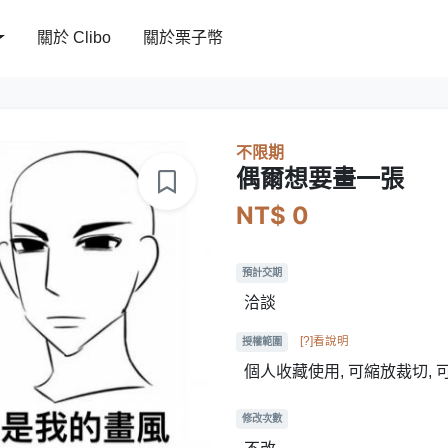
關於 Clibo
關於栗子幣
不限期
偶爾想要畫一張
NT$ 0
預計交期
洽談
[?]看說明
授權範圍
個人收藏使用, 可縮放裁切, 
修改次數