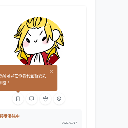
×
天音
收藏可以在作者刊登新委託
(0)
知喔！
文字
接受委託中
2022/01/17