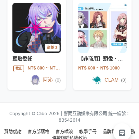
尚餘 3
頭貼委託
【非商用】頭像、半身立繪
NT$ 600
~ NT$ 1000
NT$ 800
~ NT$ 1200
截止
阿沁
CLAM
(0)
(0)
Copyright © Clibo 2026 | 響雨互動娛樂有限公司 統一編號：
83542614
贊助感謝
官方部落格
官方噗浪
教學手冊
品牌資源
服務
條款與隱私權政策