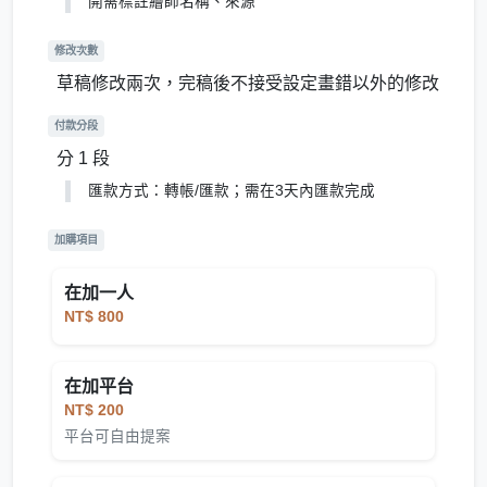
開需標註繪師名稱、來源
修改次數
草稿修改兩次，完稿後不接受設定畫錯以外的修改
付款分段
分 1 段
匯款方式：轉帳/匯款；需在3天內匯款完成
加購項目
在加一人
NT$ 800
在加平台
NT$ 200
平台可自由提案