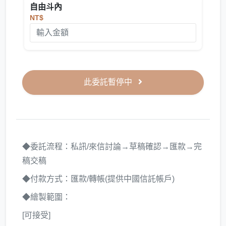
自由斗內
NT$
此委託暫停中
◆委託流程：私訊/來信討論→草稿確認→匯款→完
稿交稿
◆付款方式：匯款/轉帳(提供中國信託帳戶)
◆繪製範圍：
[可接受]